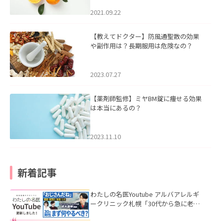
2021.09.22
【教えてドクター】防風通聖散の効果
や副作用は？長期服用は危険なの？
2023.07.27
【薬剤師監修】ミヤBM錠に痩せる効果
は本当にあるの？
2023.11.10
新着記事
わたしの名医Youtube アルバアレルギ
ークリニック札幌「30代から急に老け
て見える男性へ｜医師が教える「最初