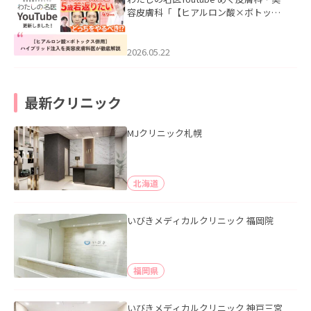
容皮膚科「【ヒアルロン酸×ボトック
ス併用】ハイブリッド注入を美容皮膚
科医が徹底解説」を公開いたしまし
た。
2026.05.22
最新クリニック
MJクリニック札幌
北海道
いびきメディカルクリニック 福岡院
福岡県
いびきメディカルクリニック 神戸三宮