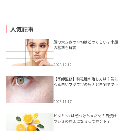
人気記事
顔の大きさの平均はどのくらい？小顔
の基準も解説
2023.12.12
【医師監修】稗粒腫の治し方は？気に
なる白いブツブツの原因と自宅ででき
るケアについて
2023.11.17
ビタミンCは朝つけちゃだめ？日焼け
やシミの原因になるってホント？