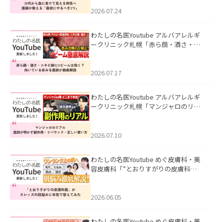
にやるべき3つ」」を公開いたしまし
た。
2026.07.24
わたしの名医Youtube アルバアレルギ
ークリニック札幌「赤ら顔・酒さ・ニ
キビ跡にVビームは効く？向いている赤
みを医師が徹底解説」を公開いたしま
した。
2026.07.17
わたしの名医Youtube アルバアレルギ
ークリニック札幌「マンジャロのリア
ル｜医師が明かす副作用・リバウン
ド・正しい使い方」を公開いたしまし
た。
2026.07.10
わたしの名医Youtube めぐ皮膚科・美
容皮膚科「”とおりすがりの皮膚科
医”がスレッズの肌悩みに本気で答えて
みた」を公開いたしました。
2026.06.05
わたしの名医Youtube めぐ皮膚科・美