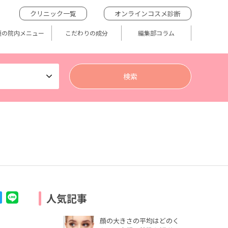
クリニック一覧
オンラインコスメ診断
題の院内メニュー
こだわりの成分
編集部コラム
人気記事
顔の大きさの平均はどのく