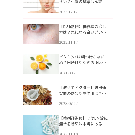
らい？小顔の基準も解説
2023.12.12
【医師監修】稗粒腫の治し
方は？気になる白いブツブ
ツの原因と自宅でできるケ
2023.11.17
アについて
ビタミンCは朝つけちゃだ
め？日焼けやシミの原因に
なるってホント？
2021.09.22
【教えてドクター】防風通
聖散の効果や副作用は？長
期服用は危険なの？
2023.07.27
【薬剤師監修】ミヤBM錠に
痩せる効果は本当にある
の？
2023.11.10