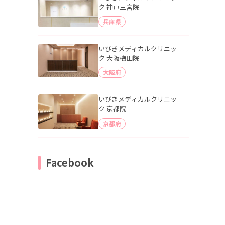
ク 神戸三宮院
兵庫県
いびきメディカルクリニッ
ク 大阪梅田院
大阪府
いびきメディカルクリニッ
ク 京都院
京都府
Facebook