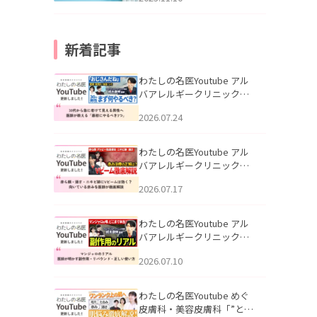
新着記事
わたしの名医Youtube アル
バアレルギークリニック札
幌「30代から急に老けて見
2026.07.24
える男性へ｜医師が教える
「最初にやるべき3つ」」を
公開いたしました。
わたしの名医Youtube アル
バアレルギークリニック札
幌「赤ら顔・酒さ・ニキビ
2026.07.17
跡にVビームは効く？向いて
いる赤みを医師が徹底解
説」を公開いたしました。
わたしの名医Youtube アル
バアレルギークリニック札
幌「マンジャロのリアル｜
2026.07.10
医師が明かす副作用・リバ
ウンド・正しい使い方」を
公開いたしました。
わたしの名医Youtube めぐ
皮膚科・美容皮膚科「”とお