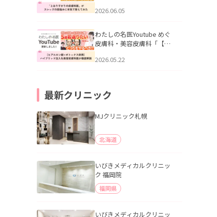
りすがりの皮膚科医”がスレ
2026.06.05
ッズの肌悩みに本気で答え
てみた」を公開いたしまし
た。
わたしの名医Youtube めぐ
皮膚科・美容皮膚科「【ヒ
アルロン酸×ボトックス併
2026.05.22
用】ハイブリッド注入を美
容皮膚科医が徹底解説」を
公開いたしました。
最新クリニック
MJクリニック札幌
北海道
いびきメディカルクリニッ
ク 福岡院
福岡県
いびきメディカルクリニッ