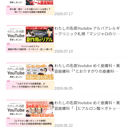
キビ跡にVビームは効く？向いている赤
みを医師が徹底解説」を公開いたしま
した。
2026.07.17
わたしの名医Youtube アルバアレルギ
ークリニック札幌「マンジャロのリア
ル｜医師が明かす副作用・リバウン
ド・正しい使い方」を公開いたしまし
た。
2026.07.10
わたしの名医Youtube めぐ皮膚科・美
容皮膚科「”とおりすがりの皮膚科
医”がスレッズの肌悩みに本気で答えて
みた」を公開いたしました。
2026.06.05
わたしの名医Youtube めぐ皮膚科・美
容皮膚科「【ヒアルロン酸×ボトック
ス併用】ハイブリッド注入を美容皮膚
科医が徹底解説」を公開いたしまし
た。
2026.05.22