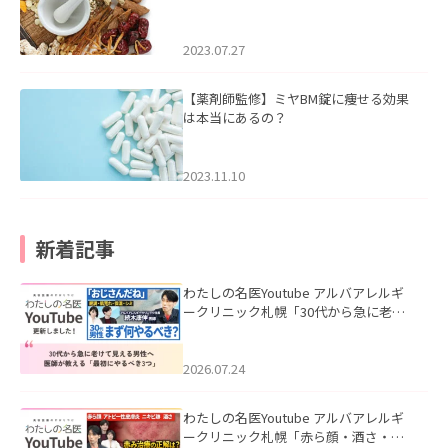
2023.07.27
【薬剤師監修】ミヤBM錠に痩せる効果
は本当にあるの？
2023.11.10
新着記事
わたしの名医Youtube アルバアレルギ
ークリニック札幌「30代から急に老け
て見える男性へ｜医師が教える「最初
にやるべき3つ」」を公開いたしまし
た。
2026.07.24
わたしの名医Youtube アルバアレルギ
ークリニック札幌「赤ら顔・酒さ・ニ