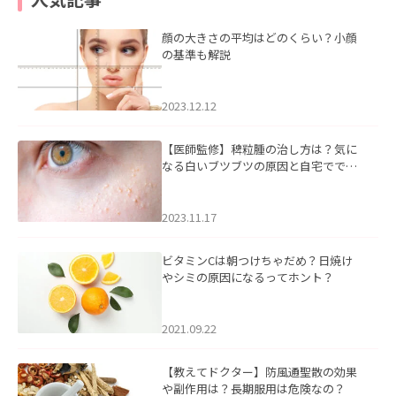
顔の大きさの平均はどのくらい？小顔
の基準も解説
2023.12.12
【医師監修】稗粒腫の治し方は？気に
なる白いブツブツの原因と自宅ででき
るケアについて
2023.11.17
ビタミンCは朝つけちゃだめ？日焼け
やシミの原因になるってホント？
2021.09.22
【教えてドクター】防風通聖散の効果
や副作用は？長期服用は危険なの？