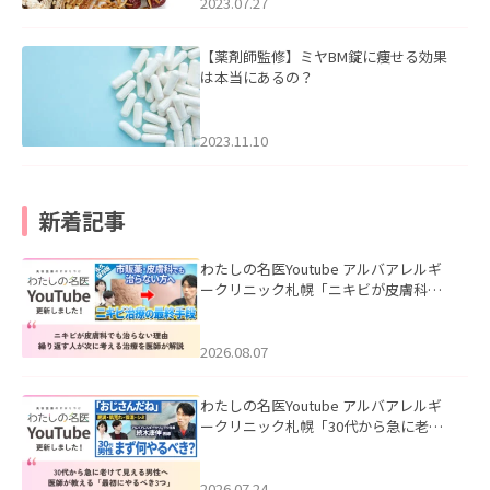
2023.07.27
【薬剤師監修】ミヤBM錠に痩せる効果
は本当にあるの？
2023.11.10
新着記事
わたしの名医Youtube アルバアレルギ
ークリニック札幌「ニキビが皮膚科で
も治らない理由｜繰り返す人が次に考
える治療を医師が解説」を公開いたし
ました。
2026.08.07
わたしの名医Youtube アルバアレルギ
ークリニック札幌「30代から急に老け
て見える男性へ｜医師が教える「最初
にやるべき3つ」」を公開いたしまし
た。
2026.07.24