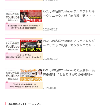
わたしの名医Youtube アルバアレルギ
ークリニック札幌「赤ら顔・酒さ・ニ
キビ跡にVビームは効く？向いている赤
みを医師が徹底解説」を公開いたしま
した。
2026.07.17
わたしの名医Youtube アルバアレルギ
ークリニック札幌「マンジャロのリア
ル｜医師が明かす副作用・リバウン
ド・正しい使い方」を公開いたしまし
た。
2026.07.10
わたしの名医Youtube めぐ皮膚科・美
容皮膚科「”とおりすがりの皮膚科
医”がスレッズの肌悩みに本気で答えて
みた」を公開いたしました。
2026.06.05
最新クリニック