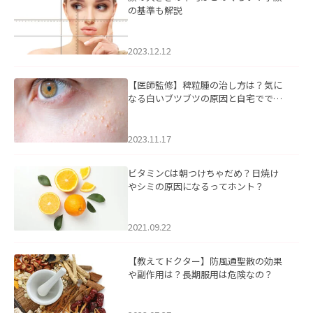
の基準も解説
2023.12.12
【医師監修】稗粒腫の治し方は？気に
なる白いブツブツの原因と自宅ででき
るケアについて
2023.11.17
ビタミンCは朝つけちゃだめ？日焼け
やシミの原因になるってホント？
2021.09.22
【教えてドクター】防風通聖散の効果
や副作用は？長期服用は危険なの？