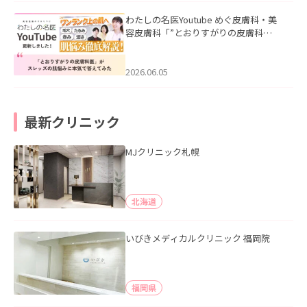
わたしの名医Youtube めぐ皮膚科・美
容皮膚科「”とおりすがりの皮膚科
医”がスレッズの肌悩みに本気で答えて
みた」を公開いたしました。
2026.06.05
最新クリニック
MJクリニック札幌
北海道
いびきメディカルクリニック 福岡院
福岡県