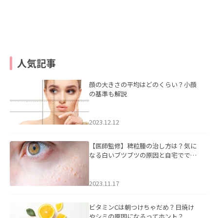
人気記事
顔の大きさの平均はどのくらい？小顔
の基準も解説
2023.12.12
【医師監修】稗粒腫の治し方は？気に
なる白いブツブツの原因と自宅ででき
るケアについて
2023.11.17
ビタミンCは朝つけちゃだめ？日焼け
やシミの原因になるってホント？