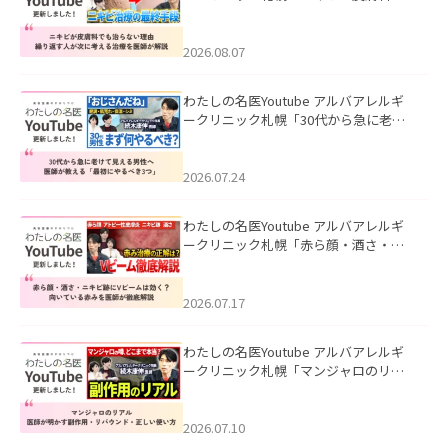
も治らない理由｜繰り返す人が次に考
える治療を医師が解説」を公開いたし
ました。
2026.08.07
わたしの名医Youtube アルバアレルギ
ークリニック札幌「30代から急に老け
て見える男性へ｜医師が教える「最初
にやるべき3つ」」を公開いたしまし
た。
2026.07.24
わたしの名医Youtube アルバアレルギ
ークリニック札幌「赤ら顔・酒さ・ニ
キビ跡にVビームは効く？向いている赤
みを医師が徹底解説」を公開いたしま
した。
2026.07.17
わたしの名医Youtube アルバアレルギ
ークリニック札幌「マンジャロのリア
ル｜医師が明かす副作用・リバウン
ド・正しい使い方」を公開いたしまし
た。
2026.07.10