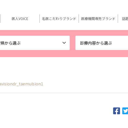
医人VOICE
名医こだわりブランド
医療機関専売ブランド
話
府県から選ぶ
診療内容から選ぶ
avisiondr_taemulsion1