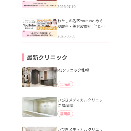
幌「マンジャロのリアル｜
2026.07.10
医師が明かす副作用・リバ
ウンド・正しい使い方」を
公開いたしました。
わたしの名医Youtube めぐ
皮膚科・美容皮膚科「”とお
りすがりの皮膚科医”がスレ
2026.06.05
ッズの肌悩みに本気で答え
てみた」を公開いたしまし
た。
最新クリニック
MJクリニック札幌
北海道
いびきメディカルクリニッ
ク 福岡院
福岡県
いびきメディカルクリニッ