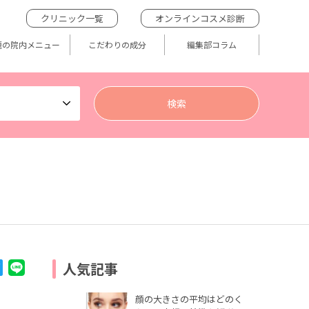
クリニック一覧
オンラインコスメ診断
題の院内メニュー
こだわりの成分
編集部コラム
人気記事
顔の大きさの平均はどのく