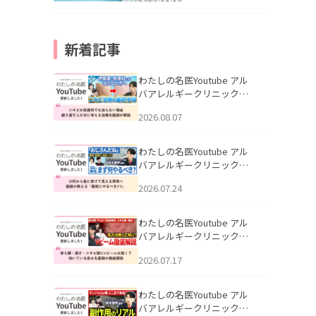
新着記事
わたしの名医Youtube アル
バアレルギークリニック札
幌「ニキビが皮膚科でも治
2026.08.07
らない理由｜繰り返す人が
次に考える治療を医師が解
説」を公開いたしました。
わたしの名医Youtube アル
バアレルギークリニック札
幌「30代から急に老けて見
2026.07.24
える男性へ｜医師が教える
「最初にやるべき3つ」」を
公開いたしました。
わたしの名医Youtube アル
バアレルギークリニック札
幌「赤ら顔・酒さ・ニキビ
2026.07.17
跡にVビームは効く？向いて
いる赤みを医師が徹底解
説」を公開いたしました。
わたしの名医Youtube アル
バアレルギークリニック札