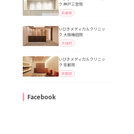
ク 神戸三宮院
兵庫県
いびきメディカルクリニッ
ク 大阪梅田院
大阪府
いびきメディカルクリニッ
ク 京都院
京都府
Facebook