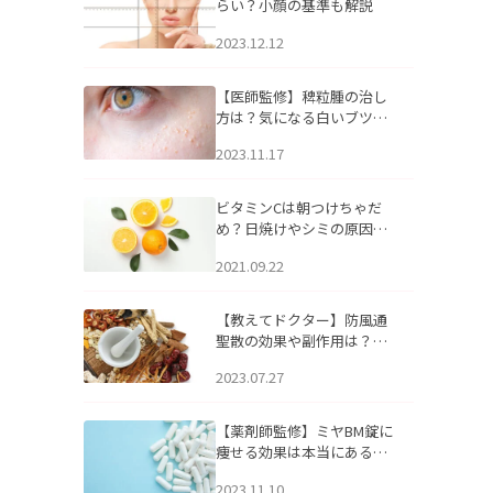
らい？小顔の基準も解説
2023.12.12
【医師監修】稗粒腫の治し
方は？気になる白いブツブ
ツの原因と自宅でできるケ
2023.11.17
アについて
ビタミンCは朝つけちゃだ
め？日焼けやシミの原因に
なるってホント？
2021.09.22
【教えてドクター】防風通
聖散の効果や副作用は？長
期服用は危険なの？
2023.07.27
【薬剤師監修】ミヤBM錠に
痩せる効果は本当にある
の？
2023.11.10