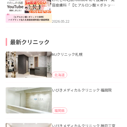
容皮膚科「【ヒアルロン酸×ボトック
ス併用】ハイブリッド注入を美容皮膚
科医が徹底解説」を公開いたしまし
た。
2026.05.22
最新クリニック
MJクリニック札幌
北海道
いびきメディカルクリニック 福岡院
福岡県
いびきメディカルクリニック 神戸三宮