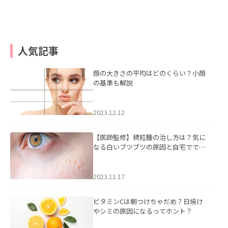
人気記事
顔の大きさの平均はどのくらい？小顔
の基準も解説
2023.12.12
【医師監修】稗粒腫の治し方は？気に
なる白いブツブツの原因と自宅ででき
るケアについて
2023.11.17
ビタミンCは朝つけちゃだめ？日焼け
やシミの原因になるってホント？