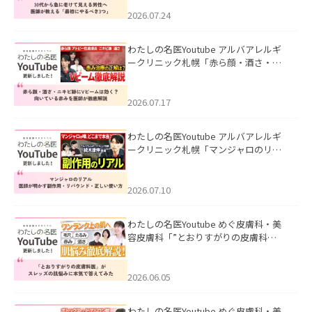
にやるべき3つ」」を公開いたしまし
た。
2026.07.24
わたしの名医Youtube アルバアレルギ
ークリニック札幌「赤ら顔・酒さ・ニ
キビ跡にVビームは効く？向いている赤
みを医師が徹底解説」を公開いたしま
した。
2026.07.17
わたしの名医Youtube アルバアレルギ
ークリニック札幌「マンジャロのリア
ル｜医師が明かす副作用・リバウン
ド・正しい使い方」を公開いたしまし
た。
2026.07.10
わたしの名医Youtube めぐ皮膚科・美
容皮膚科「”とおりすがりの皮膚科
医”がスレッズの肌悩みに本気で答えて
みた」を公開いたしました。
2026.06.05
わたしの名医Youtube めぐ皮膚科・美