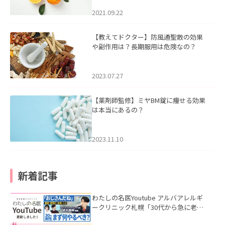
2021.09.22
【教えてドクター】防風通聖散の効果
や副作用は？長期服用は危険なの？
2023.07.27
【薬剤師監修】ミヤBM錠に痩せる効果
は本当にあるの？
2023.11.10
新着記事
わたしの名医Youtube アルバアレルギ
ークリニック札幌「30代から急に老け
て見える男性へ｜医師が教える「最初