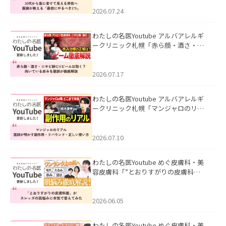
にやるべき3つ」」を公開いたしまし
た。
2026.07.24
わたしの名医Youtube アルバアレルギ
ークリニック札幌「赤ら顔・酒さ・ニ
キビ跡にVビームは効く？向いている赤
みを医師が徹底解説」を公開いたしま
した。
2026.07.17
わたしの名医Youtube アルバアレルギ
ークリニック札幌「マンジャロのリア
ル｜医師が明かす副作用・リバウン
ド・正しい使い方」を公開いたしまし
た。
2026.07.10
わたしの名医Youtube めぐ皮膚科・美
容皮膚科「”とおりすがりの皮膚科
医”がスレッズの肌悩みに本気で答えて
みた」を公開いたしました。
2026.06.05
わたしの名医Youtube めぐ皮膚科・美