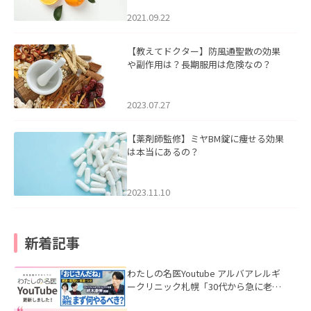
2021.09.22
【教えてドクター】防風通聖散の効果
や副作用は？長期服用は危険なの？
2023.07.27
【薬剤師監修】ミヤBM錠に痩せる効果
は本当にあるの？
2023.11.10
新着記事
わたしの名医Youtube アルバアレルギ
ークリニック札幌「30代から急に老け
て見える男性へ｜医師が教える「最初