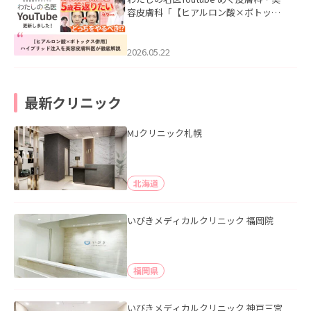
容皮膚科「【ヒアルロン酸×ボトック
ス併用】ハイブリッド注入を美容皮膚
科医が徹底解説」を公開いたしまし
た。
2026.05.22
最新クリニック
MJクリニック札幌
北海道
いびきメディカルクリニック 福岡院
福岡県
いびきメディカルクリニック 神戸三宮