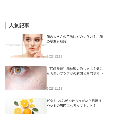
人気記事
顔の大きさの平均はどのくらい？小顔
の基準も解説
2023.12.12
【医師監修】稗粒腫の治し方は？気に
なる白いブツブツの原因と自宅ででき
るケアについて
2023.11.17
ビタミンCは朝つけちゃだめ？日焼け
やシミの原因になるってホント？