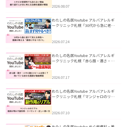
える治療を医師が解説」を公開いたし
ました。
2026.08.07
わたしの名医Youtube アルバアレルギ
ークリニック札幌「30代から急に老け
て見える男性へ｜医師が教える「最初
にやるべき3つ」」を公開いたしまし
た。
2026.07.24
わたしの名医Youtube アルバアレルギ
ークリニック札幌「赤ら顔・酒さ・ニ
キビ跡にVビームは効く？向いている赤
みを医師が徹底解説」を公開いたしま
した。
2026.07.17
わたしの名医Youtube アルバアレルギ
ークリニック札幌「マンジャロのリア
ル｜医師が明かす副作用・リバウン
ド・正しい使い方」を公開いたしまし
た。
2026.07.10
わたしの名医Youtube めぐ皮膚科・美