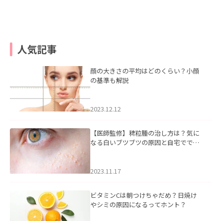
人気記事
顔の大きさの平均はどのくらい？小顔
の基準も解説
2023.12.12
【医師監修】稗粒腫の治し方は？気に
なる白いブツブツの原因と自宅ででき
るケアについて
2023.11.17
ビタミンCは朝つけちゃだめ？日焼け
やシミの原因になるってホント？