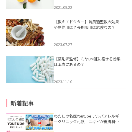
2021.09.22
【教えてドクター】防風通聖散の効果
や副作用は？長期服用は危険なの？
2023.07.27
【薬剤師監修】ミヤBM錠に痩せる効果
は本当にあるの？
2023.11.10
新着記事
わたしの名医Youtube アルバアレルギ
ークリニック札幌「ニキビが皮膚科で
も治らない理由｜繰り返す人が次に考