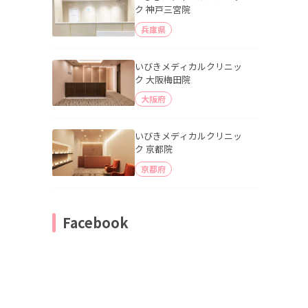
ク 神戸三宮院
兵庫県
いびきメディカルクリニッ
ク 大阪梅田院
大阪府
いびきメディカルクリニッ
ク 京都院
京都府
Facebook