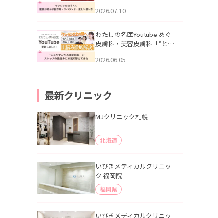
幌「マンジャロのリアル｜
2026.07.10
医師が明かす副作用・リバ
ウンド・正しい使い方」を
公開いたしました。
わたしの名医Youtube めぐ
皮膚科・美容皮膚科「”とお
りすがりの皮膚科医”がスレ
2026.06.05
ッズの肌悩みに本気で答え
てみた」を公開いたしまし
た。
最新クリニック
MJクリニック札幌
北海道
いびきメディカルクリニッ
ク 福岡院
福岡県
いびきメディカルクリニッ