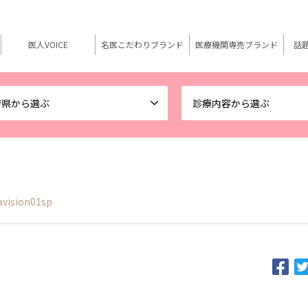
医人VOICE
名医こだわりブランド
医療機関専売ブランド
話
府県から選ぶ
診療内容から選ぶ
avision01sp