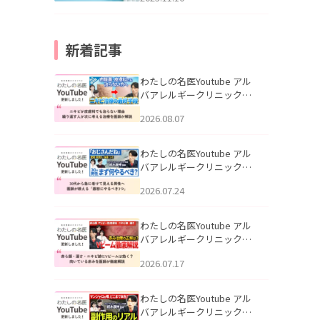
新着記事
わたしの名医Youtube アル
バアレルギークリニック札
幌「ニキビが皮膚科でも治
2026.08.07
らない理由｜繰り返す人が
次に考える治療を医師が解
説」を公開いたしました。
わたしの名医Youtube アル
バアレルギークリニック札
幌「30代から急に老けて見
2026.07.24
える男性へ｜医師が教える
「最初にやるべき3つ」」を
公開いたしました。
わたしの名医Youtube アル
バアレルギークリニック札
幌「赤ら顔・酒さ・ニキビ
2026.07.17
跡にVビームは効く？向いて
いる赤みを医師が徹底解
説」を公開いたしました。
わたしの名医Youtube アル
バアレルギークリニック札