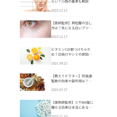
らい？小顔の基準も解説
2023.12.12
【医師監修】稗粒腫の治し
方は？気になる白いブツブ
ツの原因と自宅でできるケ
2023.11.17
アについて
ビタミンCは朝つけちゃだ
め？日焼けやシミの原因に
なるってホント？
2021.09.22
【教えてドクター】防風通
聖散の効果や副作用は？長
期服用は危険なの？
2023.07.27
【薬剤師監修】ミヤBM錠に
痩せる効果は本当にある
の？
2023.11.10