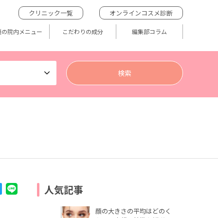
クリニック一覧
オンラインコスメ診断
題の院内メニュー
こだわりの成分
編集部コラム
人気記事
顔の大きさの平均はどのく