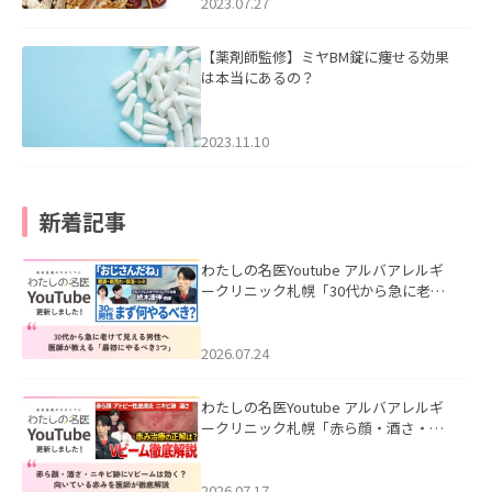
2023.07.27
【薬剤師監修】ミヤBM錠に痩せる効果
は本当にあるの？
2023.11.10
新着記事
わたしの名医Youtube アルバアレルギ
ークリニック札幌「30代から急に老け
て見える男性へ｜医師が教える「最初
にやるべき3つ」」を公開いたしまし
た。
2026.07.24
わたしの名医Youtube アルバアレルギ
ークリニック札幌「赤ら顔・酒さ・ニ
キビ跡にVビームは効く？向いている赤
みを医師が徹底解説」を公開いたしま
した。
2026.07.17