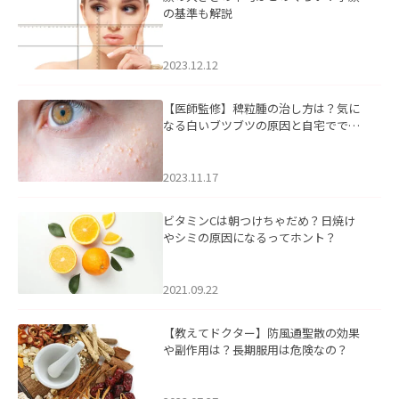
の基準も解説
2023.12.12
【医師監修】稗粒腫の治し方は？気に
なる白いブツブツの原因と自宅ででき
るケアについて
2023.11.17
ビタミンCは朝つけちゃだめ？日焼け
やシミの原因になるってホント？
2021.09.22
【教えてドクター】防風通聖散の効果
や副作用は？長期服用は危険なの？