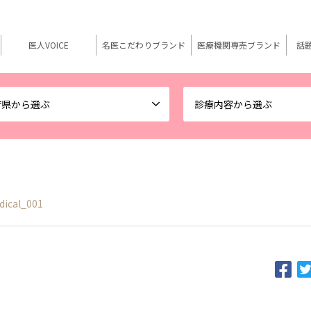
医人VOICE
名医こだわりブランド
医療機関専売ブランド
話
府県から選ぶ
診療内容から選ぶ
dical_001