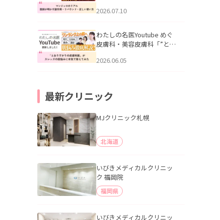
幌「マンジャロのリアル｜
2026.07.10
医師が明かす副作用・リバ
ウンド・正しい使い方」を
公開いたしました。
わたしの名医Youtube めぐ
皮膚科・美容皮膚科「”とお
りすがりの皮膚科医”がスレ
2026.06.05
ッズの肌悩みに本気で答え
てみた」を公開いたしまし
た。
最新クリニック
MJクリニック札幌
北海道
いびきメディカルクリニッ
ク 福岡院
福岡県
いびきメディカルクリニッ