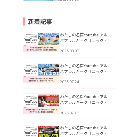
新着記事
わたしの名医Youtube アル
バアレルギークリニック札
幌「ニキビが皮膚科でも治
2026.08.07
らない理由｜繰り返す人が
次に考える治療を医師が解
説」を公開いたしました。
わたしの名医Youtube アル
バアレルギークリニック札
幌「30代から急に老けて見
2026.07.24
える男性へ｜医師が教える
「最初にやるべき3つ」」を
公開いたしました。
わたしの名医Youtube アル
バアレルギークリニック札
幌「赤ら顔・酒さ・ニキビ
2026.07.17
跡にVビームは効く？向いて
いる赤みを医師が徹底解
説」を公開いたしました。
わたしの名医Youtube アル
バアレルギークリニック札