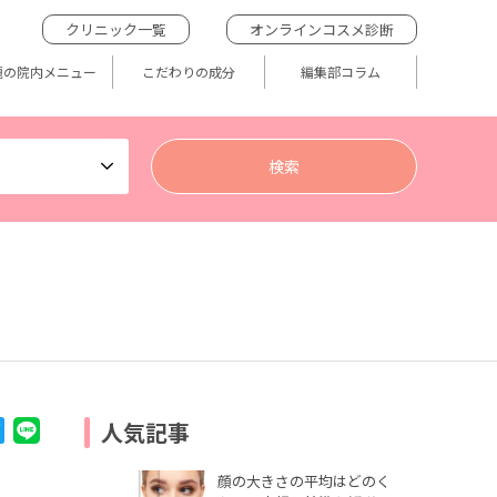
クリニック一覧
オンラインコスメ診断
題の院内メニュー
こだわりの成分
編集部コラム
人気記事
顔の大きさの平均はどのく