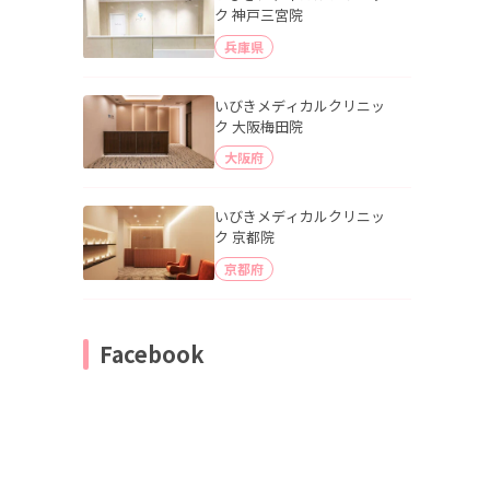
ク 神戸三宮院
兵庫県
いびきメディカルクリニッ
ク 大阪梅田院
大阪府
いびきメディカルクリニッ
ク 京都院
京都府
Facebook