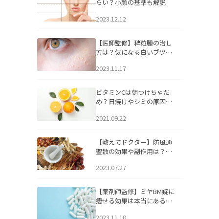
らい？小顔の基準も解説
2023.12.12
【医師監修】稗粒腫の治し
方は？気になる白いブツブ
ツの原因と自宅でできるケ
2023.11.17
アについて
ビタミンCは朝つけちゃだ
め？日焼けやシミの原因に
なるってホント？
2021.09.22
【教えてドクター】防風通
聖散の効果や副作用は？長
期服用は危険なの？
2023.07.27
【薬剤師監修】ミヤBM錠に
痩せる効果は本当にある
の？
2023.11.10