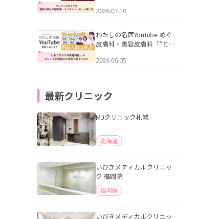
幌「マンジャロのリアル｜
2026.07.10
医師が明かす副作用・リバ
ウンド・正しい使い方」を
公開いたしました。
わたしの名医Youtube めぐ
皮膚科・美容皮膚科「”とお
りすがりの皮膚科医”がスレ
2026.06.05
ッズの肌悩みに本気で答え
てみた」を公開いたしまし
た。
最新クリニック
MJクリニック札幌
北海道
いびきメディカルクリニッ
ク 福岡院
福岡県
いびきメディカルクリニッ