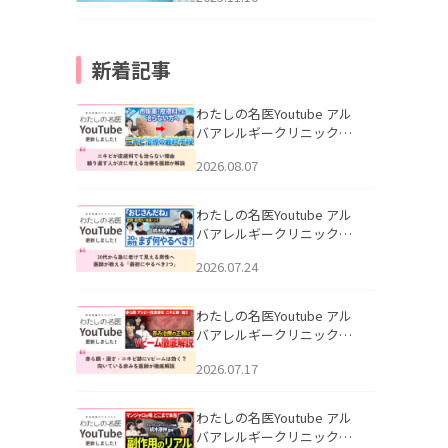
新着記事
わたしの名医Youtube アル
バアレルギークリニック札
幌「ニキビが皮膚科でも治
2026.08.07
らない理由｜繰り返す人が
次に考える治療を医師が解
説」を公開いたしました。
わたしの名医Youtube アル
バアレルギークリニック札
幌「30代から急に老けて見
2026.07.24
える男性へ｜医師が教える
「最初にやるべき3つ」」を
公開いたしました。
わたしの名医Youtube アル
バアレルギークリニック札
幌「赤ら顔・酒さ・ニキビ
2026.07.17
跡にVビームは効く？向いて
いる赤みを医師が徹底解
説」を公開いたしました。
わたしの名医Youtube アル
バアレルギークリニック札