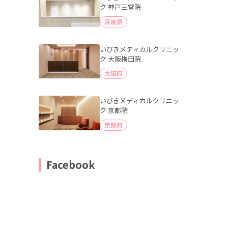
ク 神戸三宮院
兵庫県
いびきメディカルクリニッ
ク 大阪梅田院
大阪府
いびきメディカルクリニッ
ク 京都院
京都府
Facebook