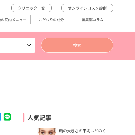
クリニック一覧
オンラインコスメ診断
題の院内メニュー
こだわりの成分
編集部コラム
人気記事
顔の大きさの平均はどのく