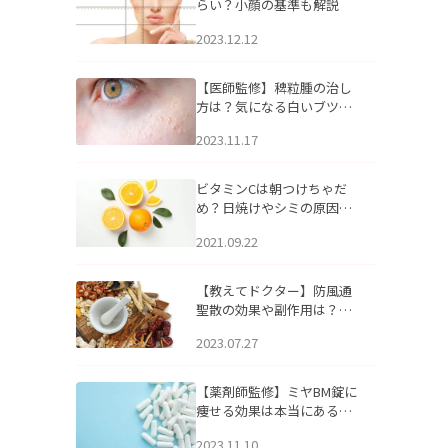
らい？小顔の基準も解説
2023.12.12
【医師監修】稗粒腫の治し
方は？気になる白いブツブ
ツの原因と自宅でできるケ
2023.11.17
アについて
ビタミンCは朝つけちゃだ
め？日焼けやシミの原因に
なるってホント？
2021.09.22
【教えてドクター】防風通
聖散の効果や副作用は？長
期服用は危険なの？
2023.07.27
【薬剤師監修】ミヤBM錠に
痩せる効果は本当にある
の？
2023.11.10