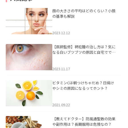
顔の大きさの平均はどのくらい？小顔
の基準も解説
2023.12.12
【医師監修】稗粒腫の治し方は？気に
なる白いブツブツの原因と自宅ででき
るケアについて
2023.11.17
ビタミンCは朝つけちゃだめ？日焼け
やシミの原因になるってホント？
2021.09.22
【教えてドクター】防風通聖散の効果
や副作用は？長期服用は危険なの？