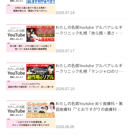
て見える男性へ｜医師が教える「最初
にやるべき3つ」」を公開いたしまし
た。
2026.07.24
わたしの名医Youtube アルバアレルギ
ークリニック札幌「赤ら顔・酒さ・ニ
キビ跡にVビームは効く？向いている赤
みを医師が徹底解説」を公開いたしま
した。
2026.07.17
わたしの名医Youtube アルバアレルギ
ークリニック札幌「マンジャロのリア
ル｜医師が明かす副作用・リバウン
ド・正しい使い方」を公開いたしまし
た。
2026.07.10
わたしの名医Youtube めぐ皮膚科・美
容皮膚科「”とおりすがりの皮膚科
医”がスレッズの肌悩みに本気で答えて
みた」を公開いたしました。
2026.06.05