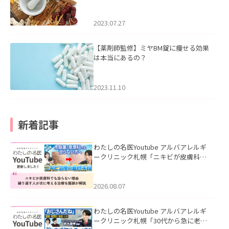
2023.07.27
【薬剤師監修】ミヤBM錠に痩せる効果
は本当にあるの？
2023.11.10
新着記事
わたしの名医Youtube アルバアレルギ
ークリニック札幌「ニキビが皮膚科で
も治らない理由｜繰り返す人が次に考
える治療を医師が解説」を公開いたし
ました。
2026.08.07
わたしの名医Youtube アルバアレルギ
ークリニック札幌「30代から急に老け