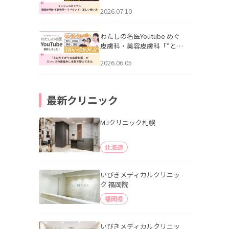
幌「マンジャロのリアル｜
2026.07.10
医師が明かす副作用・リバ
ウンド・正しい使い方」を
公開いたしました。
わたしの名医Youtube めぐ
皮膚科・美容皮膚科「”とお
りすがりの皮膚科医”がスレ
2026.06.05
ッズの肌悩みに本気で答え
てみた」を公開いたしまし
た。
最新クリニック
MJクリニック札幌
北海道
いびきメディカルクリニッ
ク 福岡院
福岡県
いびきメディカルクリニッ