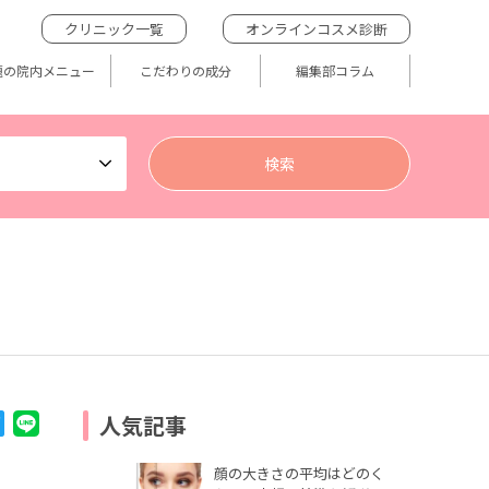
クリニック一覧
オンラインコスメ診断
題の院内メニュー
こだわりの成分
編集部コラム
人気記事
顔の大きさの平均はどのく