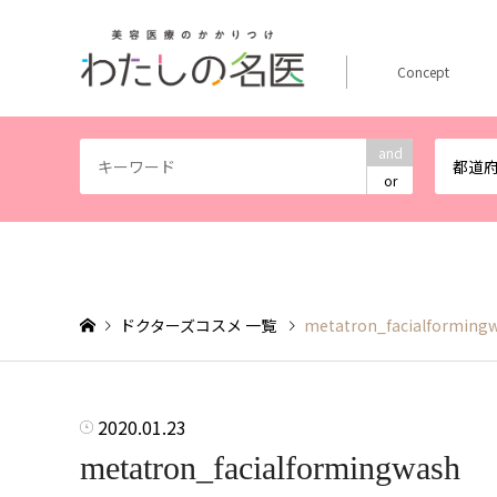
Concept
and
都道
or
ドクターズコスメ 一覧
metatron_facialforming
2020.01.23
metatron_facialformingwash