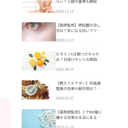
らい？小顔の基準も解説
2023.12.12
【医師監修】稗粒腫の治し
方は？気になる白いブツブ
ツの原因と自宅でできるケ
2023.11.17
アについて
ビタミンCは朝つけちゃだ
め？日焼けやシミの原因に
なるってホント？
2021.09.22
【教えてドクター】防風通
聖散の効果や副作用は？長
期服用は危険なの？
2023.07.27
【薬剤師監修】ミヤBM錠に
痩せる効果は本当にある
の？
2023.11.10