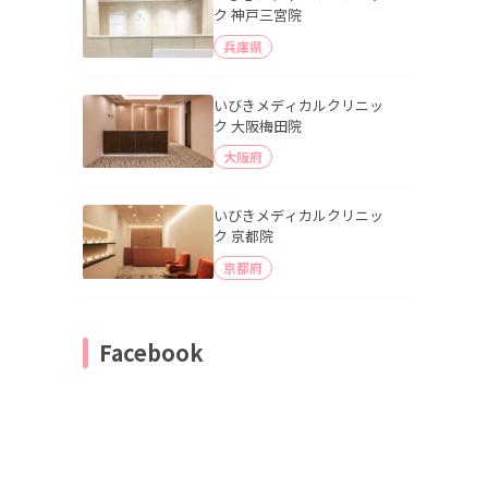
ク 神戸三宮院
兵庫県
いびきメディカルクリニッ
ク 大阪梅田院
大阪府
いびきメディカルクリニッ
ク 京都院
京都府
Facebook