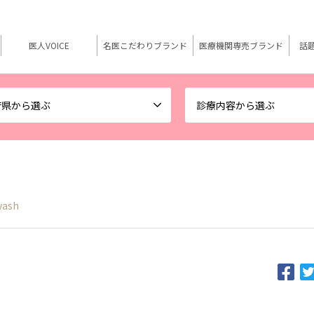
医人VOICE
名医こだわりブランド
医療機関専売ブランド
話
府県から選ぶ
診療内容から選ぶ
wash