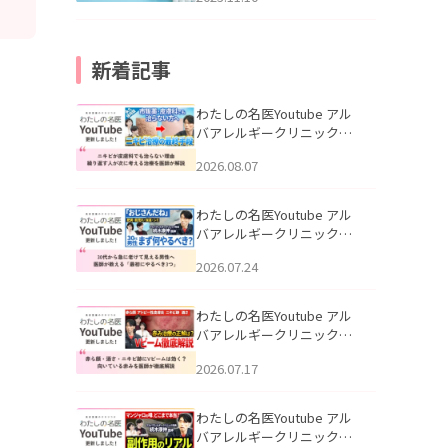
新着記事
わたしの名医Youtube アル
バアレルギークリニック札
幌「ニキビが皮膚科でも治
2026.08.07
らない理由｜繰り返す人が
次に考える治療を医師が解
説」を公開いたしました。
わたしの名医Youtube アル
バアレルギークリニック札
幌「30代から急に老けて見
2026.07.24
える男性へ｜医師が教える
「最初にやるべき3つ」」を
公開いたしました。
わたしの名医Youtube アル
バアレルギークリニック札
幌「赤ら顔・酒さ・ニキビ
2026.07.17
跡にVビームは効く？向いて
いる赤みを医師が徹底解
説」を公開いたしました。
わたしの名医Youtube アル
バアレルギークリニック札