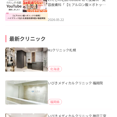
容皮膚科「【ヒアルロン酸×ボトック
ス併用】ハイブリッド注入を美容皮膚
科医が徹底解説」を公開いたしまし
た。
2026.05.22
最新クリニック
MJクリニック札幌
北海道
いびきメディカルクリニック 福岡院
福岡県
いびきメディカルクリニック 神戸三宮