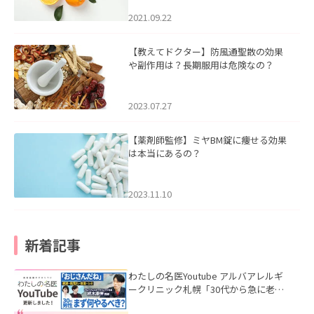
2021.09.22
【教えてドクター】防風通聖散の効果
や副作用は？長期服用は危険なの？
2023.07.27
【薬剤師監修】ミヤBM錠に痩せる効果
は本当にあるの？
2023.11.10
新着記事
わたしの名医Youtube アルバアレルギ
ークリニック札幌「30代から急に老け
て見える男性へ｜医師が教える「最初