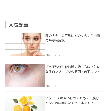
人気記事
顔の大きさの平均はどのくらい？小顔
の基準も解説
2023.12.12
【医師監修】稗粒腫の治し方は？気に
なる白いブツブツの原因と自宅ででき
るケアについて
2023.11.17
ビタミンCは朝つけちゃだめ？日焼け
やシミの原因になるってホント？