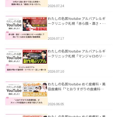
にやるべき3つ」」を公開いたしまし
た。
2026.07.24
わたしの名医Youtube アルバアレルギ
ークリニック札幌「赤ら顔・酒さ・ニ
キビ跡にVビームは効く？向いている赤
みを医師が徹底解説」を公開いたしま
した。
2026.07.17
わたしの名医Youtube アルバアレルギ
ークリニック札幌「マンジャロのリア
ル｜医師が明かす副作用・リバウン
ド・正しい使い方」を公開いたしまし
た。
2026.07.10
わたしの名医Youtube めぐ皮膚科・美
容皮膚科「”とおりすがりの皮膚科
医”がスレッズの肌悩みに本気で答えて
みた」を公開いたしました。
2026.06.05
わたしの名医Youtube めぐ皮膚科・美