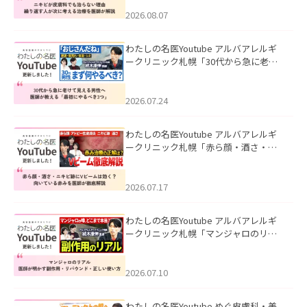
える治療を医師が解説」を公開いたし
ました。
2026.08.07
わたしの名医Youtube アルバアレルギ
ークリニック札幌「30代から急に老け
て見える男性へ｜医師が教える「最初
にやるべき3つ」」を公開いたしまし
た。
2026.07.24
わたしの名医Youtube アルバアレルギ
ークリニック札幌「赤ら顔・酒さ・ニ
キビ跡にVビームは効く？向いている赤
みを医師が徹底解説」を公開いたしま
した。
2026.07.17
わたしの名医Youtube アルバアレルギ
ークリニック札幌「マンジャロのリア
ル｜医師が明かす副作用・リバウン
ド・正しい使い方」を公開いたしまし
た。
2026.07.10
わたしの名医Youtube めぐ皮膚科・美