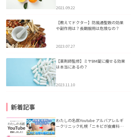
2021.09.22
【教えてドクター】防風通聖散の効果
や副作用は？長期服用は危険なの？
2023.07.27
【薬剤師監修】ミヤBM錠に痩せる効果
は本当にあるの？
2023.11.10
新着記事
わたしの名医Youtube アルバアレルギ
ークリニック札幌「ニキビが皮膚科で
も治らない理由｜繰り返す人が次に考