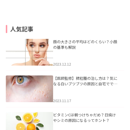
人気記事
顔の大きさの平均はどのくらい？小顔
の基準も解説
2023.12.12
【医師監修】稗粒腫の治し方は？気に
なる白いブツブツの原因と自宅ででき
るケアについて
2023.11.17
ビタミンCは朝つけちゃだめ？日焼け
やシミの原因になるってホント？