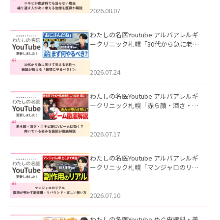
える治療を医師が解説」を公開いたし
ました。
2026.08.07
わたしの名医Youtube アルバアレルギ
ークリニック札幌「30代から急に老け
て見える男性へ｜医師が教える「最初
にやるべき3つ」」を公開いたしまし
た。
2026.07.24
わたしの名医Youtube アルバアレルギ
ークリニック札幌「赤ら顔・酒さ・ニ
キビ跡にVビームは効く？向いている赤
みを医師が徹底解説」を公開いたしま
した。
2026.07.17
わたしの名医Youtube アルバアレルギ
ークリニック札幌「マンジャロのリア
ル｜医師が明かす副作用・リバウン
ド・正しい使い方」を公開いたしまし
た。
2026.07.10
わたしの名医Youtube めぐ皮膚科・美