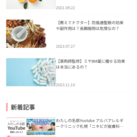
2021.09.22
【教えてドクター】防風通聖散の効果
や副作用は？長期服用は危険なの？
2023.07.27
【薬剤師監修】ミヤBM錠に痩せる効果
は本当にあるの？
2023.11.10
新着記事
わたしの名医Youtube アルバアレルギ
ークリニック札幌「ニキビが皮膚科で
も治らない理由｜繰り返す人が次に考