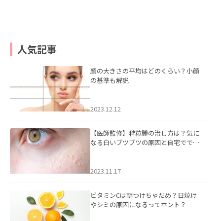
人気記事
顔の大きさの平均はどのくらい？小顔
の基準も解説
2023.12.12
【医師監修】稗粒腫の治し方は？気に
なる白いブツブツの原因と自宅ででき
るケアについて
2023.11.17
ビタミンCは朝つけちゃだめ？日焼け
やシミの原因になるってホント？