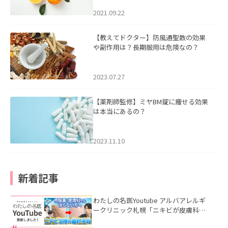
2021.09.22
【教えてドクター】防風通聖散の効果
や副作用は？長期服用は危険なの？
2023.07.27
【薬剤師監修】ミヤBM錠に痩せる効果
は本当にあるの？
2023.11.10
新着記事
わたしの名医Youtube アルバアレルギ
ークリニック札幌「ニキビが皮膚科で
も治らない理由｜繰り返す人が次に考