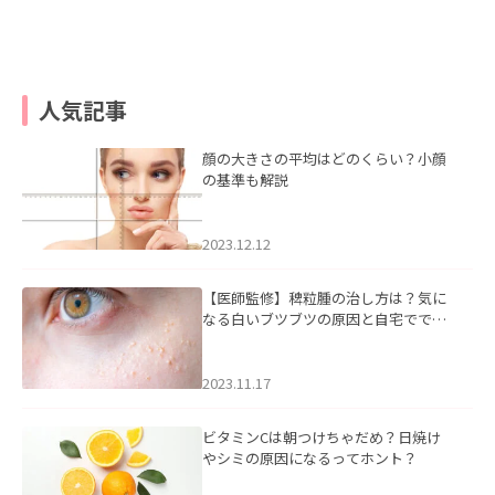
人気記事
顔の大きさの平均はどのくらい？小顔
の基準も解説
2023.12.12
【医師監修】稗粒腫の治し方は？気に
なる白いブツブツの原因と自宅ででき
るケアについて
2023.11.17
ビタミンCは朝つけちゃだめ？日焼け
やシミの原因になるってホント？