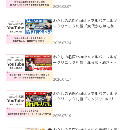
える治療を医師が解説」を公開いたし
ました。
2026.08.07
わたしの名医Youtube アルバアレルギ
ークリニック札幌「30代から急に老け
て見える男性へ｜医師が教える「最初
にやるべき3つ」」を公開いたしまし
た。
2026.07.24
わたしの名医Youtube アルバアレルギ
ークリニック札幌「赤ら顔・酒さ・ニ
キビ跡にVビームは効く？向いている赤
みを医師が徹底解説」を公開いたしま
した。
2026.07.17
わたしの名医Youtube アルバアレルギ
ークリニック札幌「マンジャロのリア
ル｜医師が明かす副作用・リバウン
ド・正しい使い方」を公開いたしまし
た。
2026.07.10
わたしの名医Youtube めぐ皮膚科・美