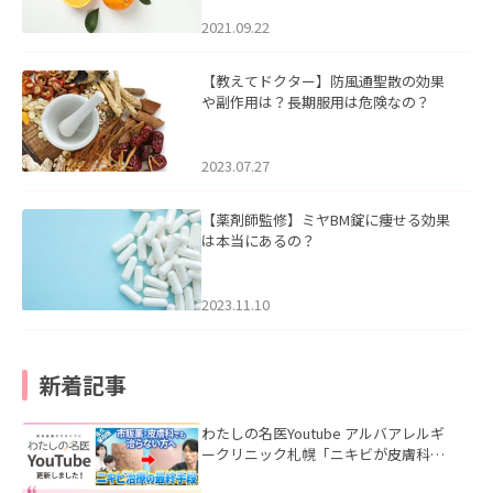
2021.09.22
【教えてドクター】防風通聖散の効果
や副作用は？長期服用は危険なの？
2023.07.27
【薬剤師監修】ミヤBM錠に痩せる効果
は本当にあるの？
2023.11.10
新着記事
わたしの名医Youtube アルバアレルギ
ークリニック札幌「ニキビが皮膚科で
も治らない理由｜繰り返す人が次に考