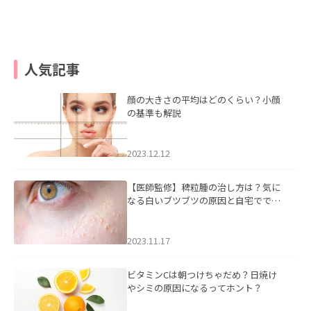
人気記事
顔の大きさの平均はどのくらい？小顔
の基準も解説
2023.12.12
【医師監修】稗粒腫の治し方は？気に
なる白いブツブツの原因と自宅ででき
るケアについて
2023.11.17
ビタミンCは朝つけちゃだめ？日焼け
やシミの原因になるってホント？