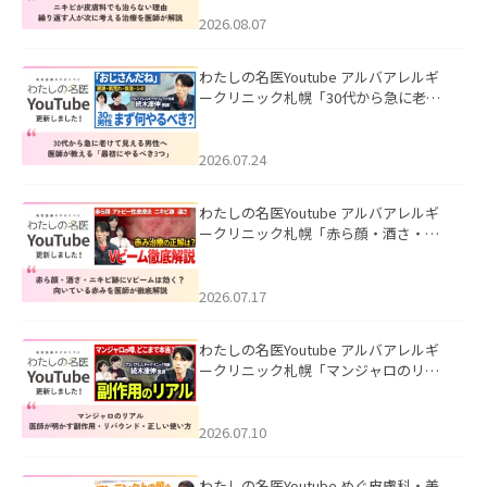
える治療を医師が解説」を公開いたし
ました。
2026.08.07
わたしの名医Youtube アルバアレルギ
ークリニック札幌「30代から急に老け
て見える男性へ｜医師が教える「最初
にやるべき3つ」」を公開いたしまし
た。
2026.07.24
わたしの名医Youtube アルバアレルギ
ークリニック札幌「赤ら顔・酒さ・ニ
キビ跡にVビームは効く？向いている赤
みを医師が徹底解説」を公開いたしま
した。
2026.07.17
わたしの名医Youtube アルバアレルギ
ークリニック札幌「マンジャロのリア
ル｜医師が明かす副作用・リバウン
ド・正しい使い方」を公開いたしまし
た。
2026.07.10
わたしの名医Youtube めぐ皮膚科・美