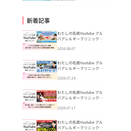
新着記事
わたしの名医Youtube アル
バアレルギークリニック札
幌「ニキビが皮膚科でも治
2026.08.07
らない理由｜繰り返す人が
次に考える治療を医師が解
説」を公開いたしました。
わたしの名医Youtube アル
バアレルギークリニック札
幌「30代から急に老けて見
2026.07.24
える男性へ｜医師が教える
「最初にやるべき3つ」」を
公開いたしました。
わたしの名医Youtube アル
バアレルギークリニック札
幌「赤ら顔・酒さ・ニキビ
2026.07.17
跡にVビームは効く？向いて
いる赤みを医師が徹底解
説」を公開いたしました。
わたしの名医Youtube アル
バアレルギークリニック札