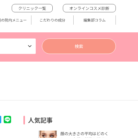
クリニック一覧
オンラインコスメ診断
題の院内メニュー
こだわりの成分
編集部コラム
人気記事
顔の大きさの平均はどのく