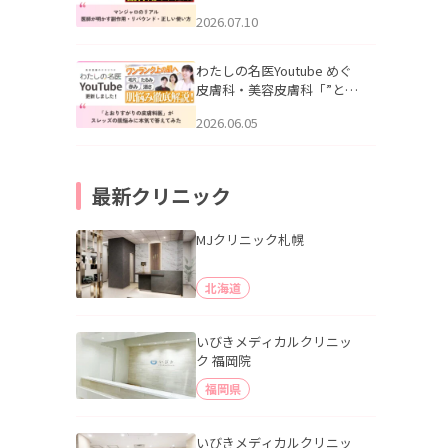
幌「マンジャロのリアル｜
2026.07.10
医師が明かす副作用・リバ
ウンド・正しい使い方」を
公開いたしました。
わたしの名医Youtube めぐ
皮膚科・美容皮膚科「”とお
りすがりの皮膚科医”がスレ
2026.06.05
ッズの肌悩みに本気で答え
てみた」を公開いたしまし
た。
最新クリニック
MJクリニック札幌
北海道
いびきメディカルクリニッ
ク 福岡院
福岡県
いびきメディカルクリニッ