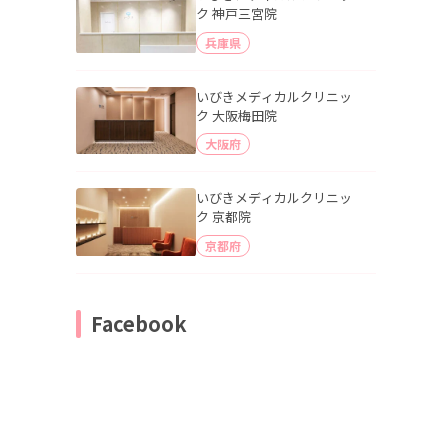
ク 神戸三宮院
兵庫県
いびきメディカルクリニッ
ク 大阪梅田院
大阪府
いびきメディカルクリニッ
ク 京都院
京都府
Facebook