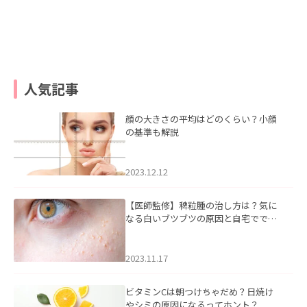
人気記事
顔の大きさの平均はどのくらい？小顔
の基準も解説
2023.12.12
【医師監修】稗粒腫の治し方は？気に
なる白いブツブツの原因と自宅ででき
るケアについて
2023.11.17
ビタミンCは朝つけちゃだめ？日焼け
やシミの原因になるってホント？