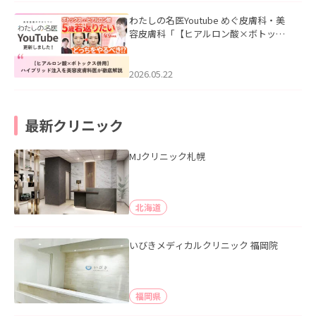
わたしの名医Youtube めぐ皮膚科・美
容皮膚科「【ヒアルロン酸×ボトック
ス併用】ハイブリッド注入を美容皮膚
科医が徹底解説」を公開いたしまし
た。
2026.05.22
最新クリニック
MJクリニック札幌
北海道
いびきメディカルクリニック 福岡院
福岡県