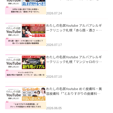
て見える男性へ｜医師が教える「最初
にやるべき3つ」」を公開いたしまし
た。
2026.07.24
わたしの名医Youtube アルバアレルギ
ークリニック札幌「赤ら顔・酒さ・ニ
キビ跡にVビームは効く？向いている赤
みを医師が徹底解説」を公開いたしま
した。
2026.07.17
わたしの名医Youtube アルバアレルギ
ークリニック札幌「マンジャロのリア
ル｜医師が明かす副作用・リバウン
ド・正しい使い方」を公開いたしまし
た。
2026.07.10
わたしの名医Youtube めぐ皮膚科・美
容皮膚科「”とおりすがりの皮膚科
医”がスレッズの肌悩みに本気で答えて
みた」を公開いたしました。
2026.06.05