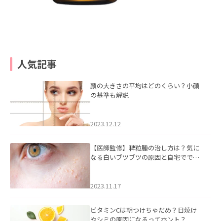
人気記事
顔の大きさの平均はどのくらい？小顔
の基準も解説
2023.12.12
【医師監修】稗粒腫の治し方は？気に
なる白いブツブツの原因と自宅ででき
るケアについて
2023.11.17
ビタミンCは朝つけちゃだめ？日焼け
やシミの原因になるってホント？