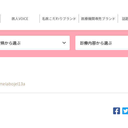
医人VOICE
名医こだわりブランド
医療機関専売ブランド
話
府県から選ぶ
診療内容から選ぶ
melabojel13a