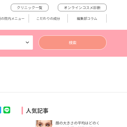
クリニック一覧
オンラインコスメ診断
題の院内メニュー
こだわりの成分
編集部コラム
人気記事
顔の大きさの平均はどのく