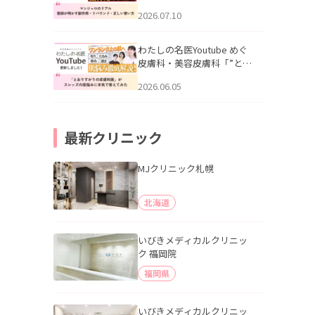
幌「マンジャロのリアル｜
2026.07.10
医師が明かす副作用・リバ
ウンド・正しい使い方」を
公開いたしました。
わたしの名医Youtube めぐ
皮膚科・美容皮膚科「”とお
りすがりの皮膚科医”がスレ
2026.06.05
ッズの肌悩みに本気で答え
てみた」を公開いたしまし
た。
最新クリニック
MJクリニック札幌
北海道
いびきメディカルクリニッ
ク 福岡院
福岡県
いびきメディカルクリニッ