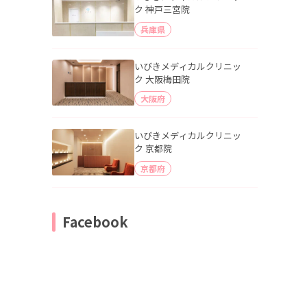
ク 神戸三宮院
兵庫県
いびきメディカルクリニッ
ク 大阪梅田院
大阪府
いびきメディカルクリニッ
ク 京都院
京都府
Facebook