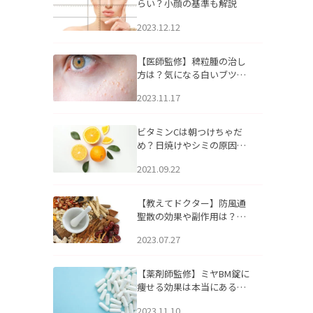
らい？小顔の基準も解説
2023.12.12
【医師監修】稗粒腫の治し
方は？気になる白いブツブ
ツの原因と自宅でできるケ
2023.11.17
アについて
ビタミンCは朝つけちゃだ
め？日焼けやシミの原因に
なるってホント？
2021.09.22
【教えてドクター】防風通
聖散の効果や副作用は？長
期服用は危険なの？
2023.07.27
【薬剤師監修】ミヤBM錠に
痩せる効果は本当にある
の？
2023.11.10