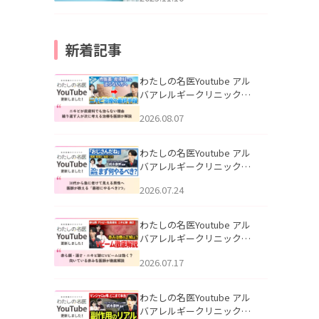
新着記事
わたしの名医Youtube アル
バアレルギークリニック札
幌「ニキビが皮膚科でも治
2026.08.07
らない理由｜繰り返す人が
次に考える治療を医師が解
説」を公開いたしました。
わたしの名医Youtube アル
バアレルギークリニック札
幌「30代から急に老けて見
2026.07.24
える男性へ｜医師が教える
「最初にやるべき3つ」」を
公開いたしました。
わたしの名医Youtube アル
バアレルギークリニック札
幌「赤ら顔・酒さ・ニキビ
2026.07.17
跡にVビームは効く？向いて
いる赤みを医師が徹底解
説」を公開いたしました。
わたしの名医Youtube アル
バアレルギークリニック札