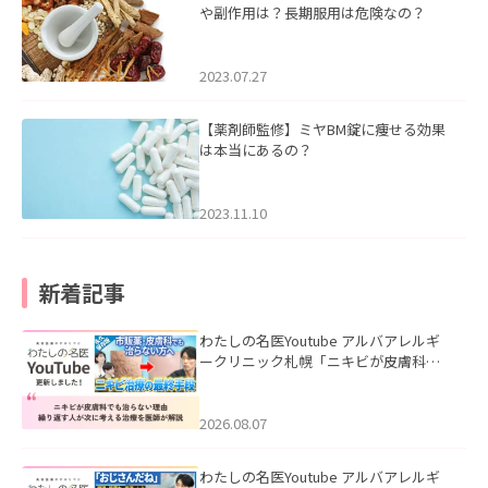
や副作用は？長期服用は危険なの？
2023.07.27
【薬剤師監修】ミヤBM錠に痩せる効果
は本当にあるの？
2023.11.10
新着記事
わたしの名医Youtube アルバアレルギ
ークリニック札幌「ニキビが皮膚科で
も治らない理由｜繰り返す人が次に考
える治療を医師が解説」を公開いたし
ました。
2026.08.07
わたしの名医Youtube アルバアレルギ