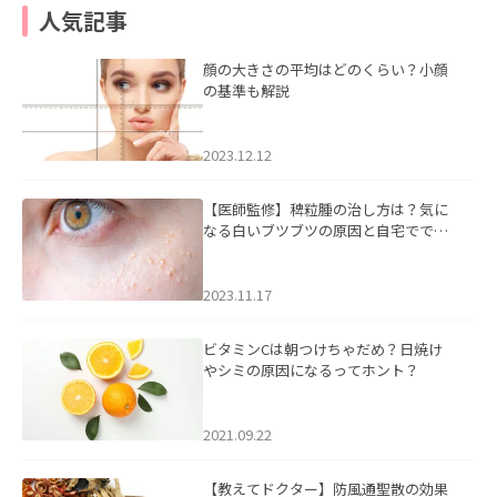
人気記事
顔の大きさの平均はどのくらい？小顔
の基準も解説
2023.12.12
【医師監修】稗粒腫の治し方は？気に
なる白いブツブツの原因と自宅ででき
るケアについて
2023.11.17
ビタミンCは朝つけちゃだめ？日焼け
やシミの原因になるってホント？
2021.09.22
【教えてドクター】防風通聖散の効果