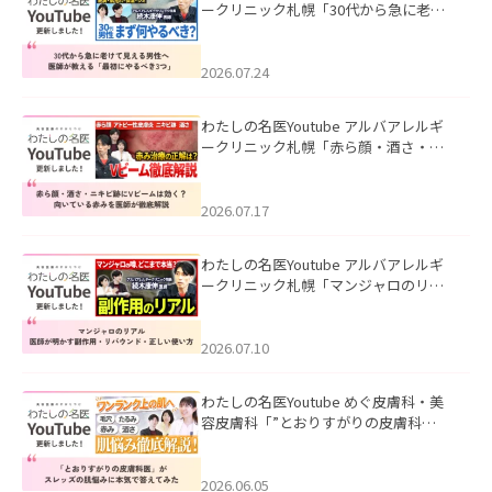
ークリニック札幌「30代から急に老け
て見える男性へ｜医師が教える「最初
にやるべき3つ」」を公開いたしまし
た。
2026.07.24
わたしの名医Youtube アルバアレルギ
ークリニック札幌「赤ら顔・酒さ・ニ
キビ跡にVビームは効く？向いている赤
みを医師が徹底解説」を公開いたしま
した。
2026.07.17
わたしの名医Youtube アルバアレルギ
ークリニック札幌「マンジャロのリア
ル｜医師が明かす副作用・リバウン
ド・正しい使い方」を公開いたしまし
た。
2026.07.10
わたしの名医Youtube めぐ皮膚科・美
容皮膚科「”とおりすがりの皮膚科
医”がスレッズの肌悩みに本気で答えて
みた」を公開いたしました。
2026.06.05