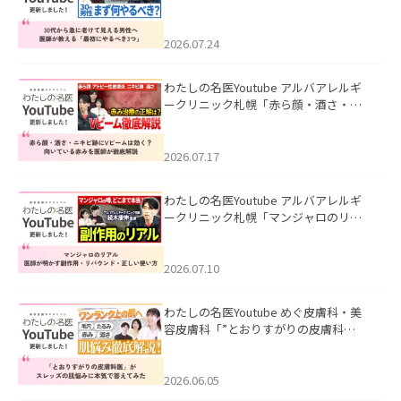
て見える男性へ｜医師が教える「最初
にやるべき3つ」」を公開いたしまし
た。
2026.07.24
わたしの名医Youtube アルバアレルギ
ークリニック札幌「赤ら顔・酒さ・ニ
キビ跡にVビームは効く？向いている赤
みを医師が徹底解説」を公開いたしま
した。
2026.07.17
わたしの名医Youtube アルバアレルギ
ークリニック札幌「マンジャロのリア
ル｜医師が明かす副作用・リバウン
ド・正しい使い方」を公開いたしまし
た。
2026.07.10
わたしの名医Youtube めぐ皮膚科・美
容皮膚科「”とおりすがりの皮膚科
医”がスレッズの肌悩みに本気で答えて
みた」を公開いたしました。
2026.06.05