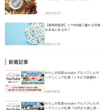
2023.07.27
【薬剤師監修】ミヤBM錠に痩せる効果
は本当にあるの？
2023.11.10
新着記事
わたしの名医Youtube アルバアレルギ
ークリニック札幌「ニキビが皮膚科で
も治らない理由｜繰り返す人が次に考
える治療を医師が解説」を公開いたし
ました。
2026.08.07
わたしの名医Youtube アルバアレルギ
ークリニック札幌「30代から急に老け