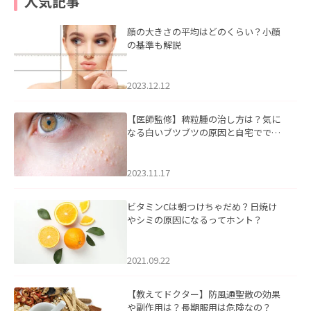
人気記事
顔の大きさの平均はどのくらい？小顔
の基準も解説
2023.12.12
【医師監修】稗粒腫の治し方は？気に
なる白いブツブツの原因と自宅ででき
るケアについて
2023.11.17
ビタミンCは朝つけちゃだめ？日焼け
やシミの原因になるってホント？
2021.09.22
【教えてドクター】防風通聖散の効果
や副作用は？長期服用は危険なの？