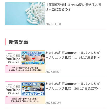
【薬剤師監修】ミヤBM錠に痩せる効果
は本当にあるの？
2023.11.10
新着記事
わたしの名医Youtube アルバアレルギ
ークリニック札幌「ニキビが皮膚科で
も治らない理由｜繰り返す人が次に考
える治療を医師が解説」を公開いたし
ました。
2026.08.07
わたしの名医Youtube アルバアレルギ
ークリニック札幌「30代から急に老け
て見える男性へ｜医師が教える「最初
にやるべき3つ」」を公開いたしまし
た。
2026.07.24