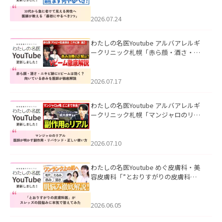
にやるべき3つ」」を公開いたしまし
た。
2026.07.24
わたしの名医Youtube アルバアレルギ
ークリニック札幌「赤ら顔・酒さ・ニ
キビ跡にVビームは効く？向いている赤
みを医師が徹底解説」を公開いたしま
した。
2026.07.17
わたしの名医Youtube アルバアレルギ
ークリニック札幌「マンジャロのリア
ル｜医師が明かす副作用・リバウン
ド・正しい使い方」を公開いたしまし
た。
2026.07.10
わたしの名医Youtube めぐ皮膚科・美
容皮膚科「”とおりすがりの皮膚科
医”がスレッズの肌悩みに本気で答えて
みた」を公開いたしました。
2026.06.05