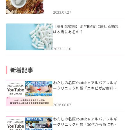
2023.07.27
【薬剤師監修】ミヤBM錠に痩せる効果
は本当にあるの？
2023.11.10
新着記事
わたしの名医Youtube アルバアレルギ
ークリニック札幌「ニキビが皮膚科で
も治らない理由｜繰り返す人が次に考
える治療を医師が解説」を公開いたし
ました。
2026.08.07
わたしの名医Youtube アルバアレルギ
ークリニック札幌「30代から急に老け
て見える男性へ｜医師が教える「最初