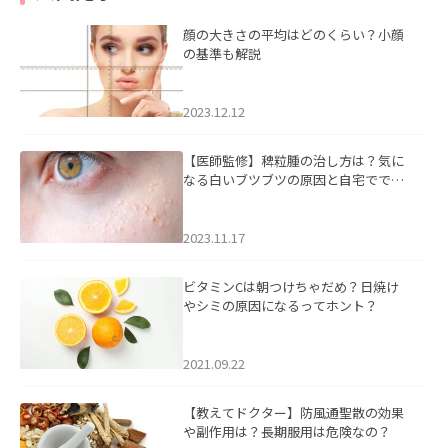
顔の大きさの平均はどのくらい？小顔
の基準も解説
2023.12.12
【医師監修】稗粒腫の治し方は？気に
なる白いブツブツの原因と自宅ででき
るケアについて
2023.11.17
ビタミンCは朝つけちゃだめ？日焼け
やシミの原因になるってホント？
2021.09.22
【教えてドクター】防風通聖散の効果
や副作用は？長期服用は危険なの？