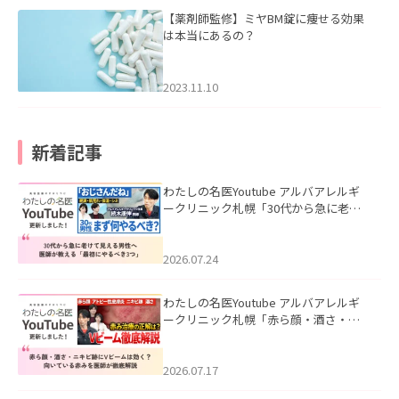
【薬剤師監修】ミヤBM錠に痩せる効果
は本当にあるの？
2023.11.10
新着記事
わたしの名医Youtube アルバアレルギ
ークリニック札幌「30代から急に老け
て見える男性へ｜医師が教える「最初
にやるべき3つ」」を公開いたしまし
た。
2026.07.24
わたしの名医Youtube アルバアレルギ
ークリニック札幌「赤ら顔・酒さ・ニ
キビ跡にVビームは効く？向いている赤
みを医師が徹底解説」を公開いたしま
した。
2026.07.17