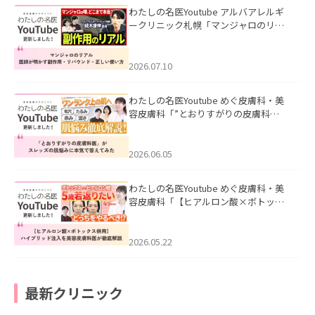
わたしの名医Youtube アルバアレルギ
ークリニック札幌「マンジャロのリア
ル｜医師が明かす副作用・リバウン
ド・正しい使い方」を公開いたしまし
た。
2026.07.10
わたしの名医Youtube めぐ皮膚科・美
容皮膚科「”とおりすがりの皮膚科
医”がスレッズの肌悩みに本気で答えて
みた」を公開いたしました。
2026.06.05
わたしの名医Youtube めぐ皮膚科・美
容皮膚科「【ヒアルロン酸×ボトック
ス併用】ハイブリッド注入を美容皮膚
科医が徹底解説」を公開いたしまし
た。
2026.05.22
最新クリニック