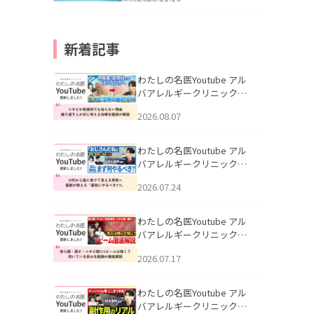
新着記事
わたしの名医Youtube アル
バアレルギークリニック札
幌「ニキビが皮膚科でも治
2026.08.07
らない理由｜繰り返す人が
次に考える治療を医師が解
説」を公開いたしました。
わたしの名医Youtube アル
バアレルギークリニック札
幌「30代から急に老けて見
2026.07.24
える男性へ｜医師が教える
「最初にやるべき3つ」」を
公開いたしました。
わたしの名医Youtube アル
バアレルギークリニック札
幌「赤ら顔・酒さ・ニキビ
2026.07.17
跡にVビームは効く？向いて
いる赤みを医師が徹底解
説」を公開いたしました。
わたしの名医Youtube アル
バアレルギークリニック札