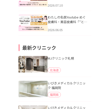
幌「マンジャロのリアル｜
2026.07.10
医師が明かす副作用・リバ
ウンド・正しい使い方」を
公開いたしました。
わたしの名医Youtube めぐ
皮膚科・美容皮膚科「”とお
りすがりの皮膚科医”がスレ
2026.06.05
ッズの肌悩みに本気で答え
てみた」を公開いたしまし
た。
最新クリニック
MJクリニック札幌
北海道
いびきメディカルクリニッ
ク 福岡院
福岡県
いびきメディカルクリニッ