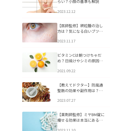
らい？小顔の基準も解説
2023.12.12
【医師監修】稗粒腫の治し
方は？気になる白いブツブ
ツの原因と自宅でできるケ
2023.11.17
アについて
ビタミンCは朝つけちゃだ
め？日焼けやシミの原因に
なるってホント？
2021.09.22
【教えてドクター】防風通
聖散の効果や副作用は？長
期服用は危険なの？
2023.07.27
【薬剤師監修】ミヤBM錠に
痩せる効果は本当にある
の？
2023.11.10