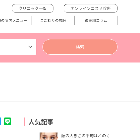
クリニック一覧
オンラインコスメ診断
題の院内メニュー
こだわりの成分
編集部コラム
人気記事
顔の大きさの平均はどのく