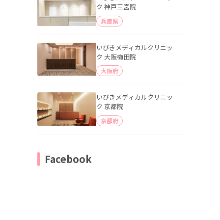
ク 神戸三宮院
兵庫県
いびきメディカルクリニッ
ク 大阪梅田院
大阪府
いびきメディカルクリニッ
ク 京都院
京都府
Facebook