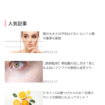
人気記事
顔の大きさの平均はどのくらい？小顔
の基準も解説
2023.12.12
【医師監修】稗粒腫の治し方は？気に
なる白いブツブツの原因と自宅ででき
るケアについて
2023.11.17
ビタミンCは朝つけちゃだめ？日焼け
やシミの原因になるってホント？