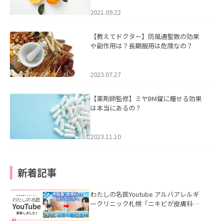
2021.09.22
【教えてドクター】防風通聖散の効果
や副作用は？長期服用は危険なの？
2023.07.27
【薬剤師監修】ミヤBM錠に痩せる効果
は本当にあるの？
2023.11.10
新着記事
わたしの名医Youtube アルバアレルギ
ークリニック札幌「ニキビが皮膚科で
も治らない理由｜繰り返す人が次に考