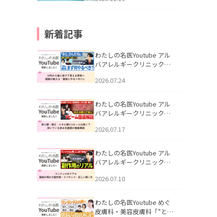
新着記事
わたしの名医Youtube アル
バアレルギークリニック札
幌「30代から急に老けて見
2026.07.24
える男性へ｜医師が教える
「最初にやるべき3つ」」を
公開いたしました。
わたしの名医Youtube アル
バアレルギークリニック札
幌「赤ら顔・酒さ・ニキビ
2026.07.17
跡にVビームは効く？向いて
いる赤みを医師が徹底解
説」を公開いたしました。
わたしの名医Youtube アル
バアレルギークリニック札
幌「マンジャロのリアル｜
2026.07.10
医師が明かす副作用・リバ
ウンド・正しい使い方」を
公開いたしました。
わたしの名医Youtube めぐ
皮膚科・美容皮膚科「”とお