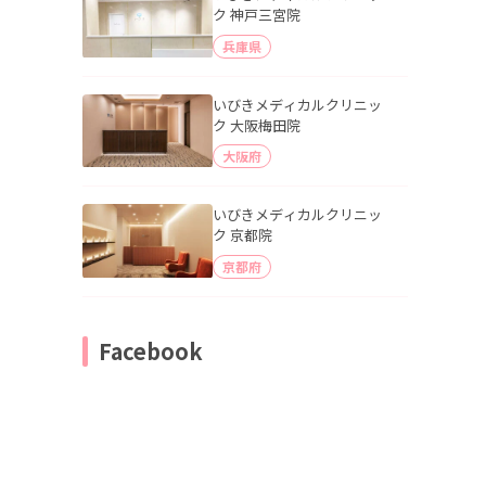
ク 神戸三宮院
兵庫県
いびきメディカルクリニッ
ク 大阪梅田院
大阪府
いびきメディカルクリニッ
ク 京都院
京都府
Facebook