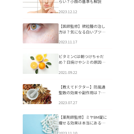
らい？小顔の基準も解説
2023.12.12
【医師監修】稗粒腫の治し
方は？気になる白いブツブ
ツの原因と自宅でできるケ
2023.11.17
アについて
ビタミンCは朝つけちゃだ
め？日焼けやシミの原因に
なるってホント？
2021.09.22
【教えてドクター】防風通
聖散の効果や副作用は？長
期服用は危険なの？
2023.07.27
【薬剤師監修】ミヤBM錠に
痩せる効果は本当にある
の？
2023.11.10