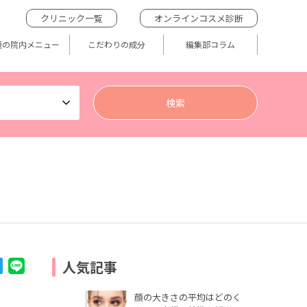
クリニック一覧
オンラインコスメ診断
題の院内メニュー
こだわりの成分
編集部コラム
人気記事
顔の大きさの平均はどのく