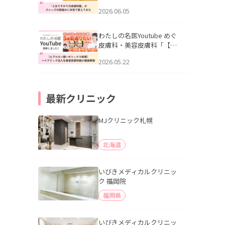
りすがりの皮膚科医”がスレ
2026.06.05
ッズの肌悩みに本気で答え
てみた」を公開いたしまし
た。
わたしの名医Youtube めぐ
皮膚科・美容皮膚科「【ヒ
アルロン酸×ボトックス併
2026.05.22
用】ハイブリッド注入を美
容皮膚科医が徹底解説」を
公開いたしました。
最新クリニック
MJクリニック札幌
北海道
いびきメディカルクリニッ
ク 福岡院
福岡県
いびきメディカルクリニッ