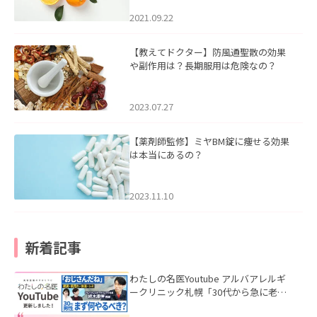
2021.09.22
【教えてドクター】防風通聖散の効果
や副作用は？長期服用は危険なの？
2023.07.27
【薬剤師監修】ミヤBM錠に痩せる効果
は本当にあるの？
2023.11.10
新着記事
わたしの名医Youtube アルバアレルギ
ークリニック札幌「30代から急に老け
て見える男性へ｜医師が教える「最初