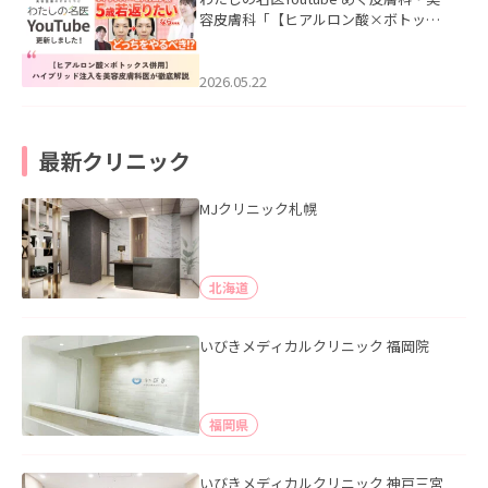
容皮膚科「【ヒアルロン酸×ボトック
ス併用】ハイブリッド注入を美容皮膚
科医が徹底解説」を公開いたしまし
た。
2026.05.22
最新クリニック
MJクリニック札幌
北海道
いびきメディカルクリニック 福岡院
福岡県
いびきメディカルクリニック 神戸三宮