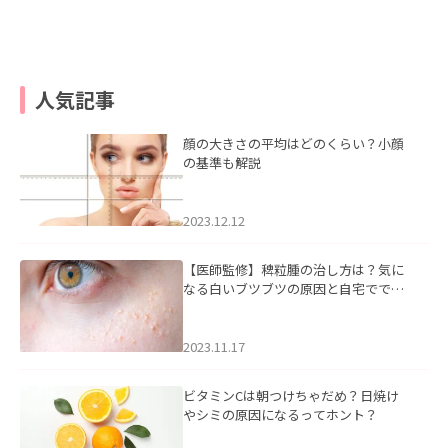
人気記事
顔の大きさの平均はどのくらい？小顔
の基準も解説
2023.12.12
【医師監修】稗粒腫の治し方は？気に
なる白いブツブツの原因と自宅ででき
るケアについて
2023.11.17
ビタミンCは朝つけちゃだめ？日焼け
やシミの原因になるってホント？