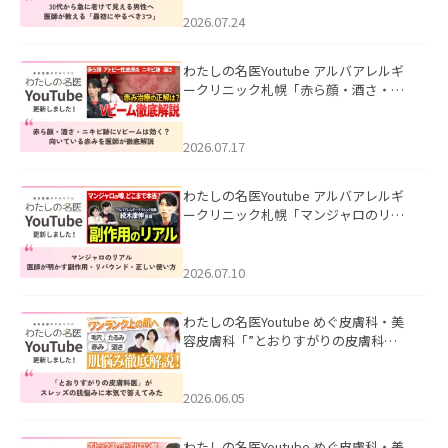
にやるべき3つ」」を公開いたしまし
た。
2026.07.24
わたしの名医Youtube アルバアレルギ
ークリニック札幌「赤ら顔・酒さ・ニ
キビ跡にVビームは効く？向いている赤
みを医師が徹底解説」を公開いたしま
した。
2026.07.17
わたしの名医Youtube アルバアレルギ
ークリニック札幌「マンジャロのリア
ル｜医師が明かす副作用・リバウン
ド・正しい使い方」を公開いたしまし
た。
2026.07.10
わたしの名医Youtube めぐ皮膚科・美
容皮膚科「”とおりすがりの皮膚科
医”がスレッズの肌悩みに本気で答えて
みた」を公開いたしました。
2026.06.05
わたしの名医Youtube めぐ皮膚科・美