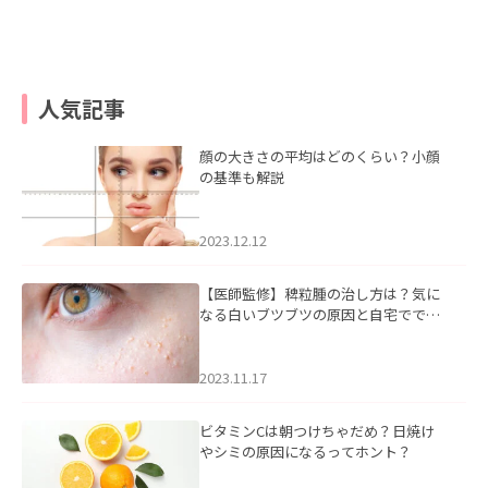
人気記事
顔の大きさの平均はどのくらい？小顔
の基準も解説
2023.12.12
【医師監修】稗粒腫の治し方は？気に
なる白いブツブツの原因と自宅ででき
るケアについて
2023.11.17
ビタミンCは朝つけちゃだめ？日焼け
やシミの原因になるってホント？