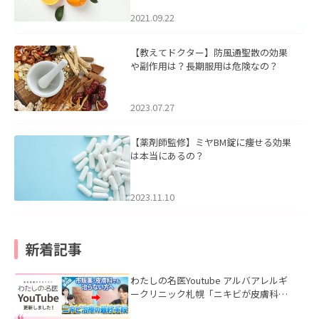
2021.09.22
【教えてドクター】防風通聖散の効果
や副作用は？長期服用は危険なの？
2023.07.27
【薬剤師監修】ミヤBM錠に痩せる効果
は本当にあるの？
2023.11.10
新着記事
わたしの名医Youtube アルバアレルギ
ークリニック札幌「ニキビが皮膚科で
も治らない理由｜繰り返す人が次に考