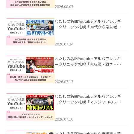
える治療を医師が解説」を公開いたし
ました。
2026.08.07
わたしの名医Youtube アルバアレルギ
ークリニック札幌「30代から急に老け
て見える男性へ｜医師が教える「最初
にやるべき3つ」」を公開いたしまし
た。
2026.07.24
わたしの名医Youtube アルバアレルギ
ークリニック札幌「赤ら顔・酒さ・ニ
キビ跡にVビームは効く？向いている赤
みを医師が徹底解説」を公開いたしま
した。
2026.07.17
わたしの名医Youtube アルバアレルギ
ークリニック札幌「マンジャロのリア
ル｜医師が明かす副作用・リバウン
ド・正しい使い方」を公開いたしまし
た。
2026.07.10
わたしの名医Youtube めぐ皮膚科・美