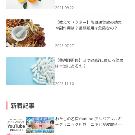
2021.09.22
【教えてドクター】防風通聖散の効果
や副作用は？長期服用は危険なの？
2023.07.27
【薬剤師監修】ミヤBM錠に痩せる効果
は本当にあるの？
2023.11.10
新着記事
わたしの名医Youtube アルバアレルギ
ークリニック札幌「ニキビが皮膚科で
も治らない理由｜繰り返す人が次に考