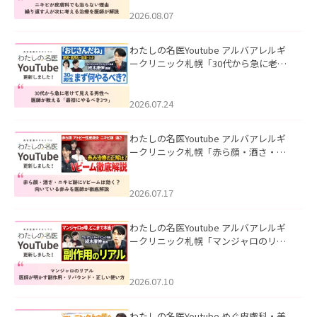
える治療を医師が解説」を公開いたし
ました。
2026.08.07
わたしの名医Youtube アルバアレルギ
ークリニック札幌「30代から急に老け
て見える男性へ｜医師が教える「最初
にやるべき3つ」」を公開いたしまし
た。
2026.07.24
わたしの名医Youtube アルバアレルギ
ークリニック札幌「赤ら顔・酒さ・ニ
キビ跡にVビームは効く？向いている赤
みを医師が徹底解説」を公開いたしま
した。
2026.07.17
わたしの名医Youtube アルバアレルギ
ークリニック札幌「マンジャロのリア
ル｜医師が明かす副作用・リバウン
ド・正しい使い方」を公開いたしまし
た。
2026.07.10
わたしの名医Youtube めぐ皮膚科・美