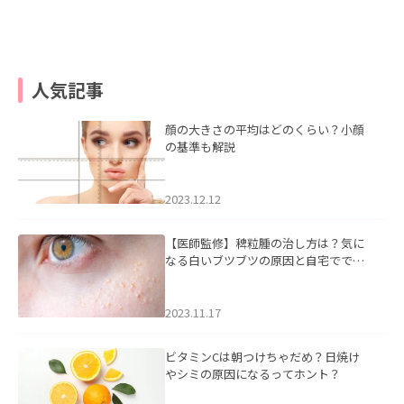
人気記事
顔の大きさの平均はどのくらい？小顔
の基準も解説
2023.12.12
【医師監修】稗粒腫の治し方は？気に
なる白いブツブツの原因と自宅ででき
るケアについて
2023.11.17
ビタミンCは朝つけちゃだめ？日焼け
やシミの原因になるってホント？