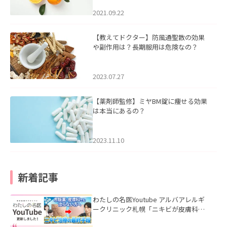
2021.09.22
【教えてドクター】防風通聖散の効果
や副作用は？長期服用は危険なの？
2023.07.27
【薬剤師監修】ミヤBM錠に痩せる効果
は本当にあるの？
2023.11.10
新着記事
わたしの名医Youtube アルバアレルギ
ークリニック札幌「ニキビが皮膚科で
も治らない理由｜繰り返す人が次に考