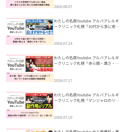
える治療を医師が解説」を公開いたし
ました。
2026.08.07
わたしの名医Youtube アルバアレルギ
ークリニック札幌「30代から急に老け
て見える男性へ｜医師が教える「最初
にやるべき3つ」」を公開いたしまし
た。
2026.07.24
わたしの名医Youtube アルバアレルギ
ークリニック札幌「赤ら顔・酒さ・ニ
キビ跡にVビームは効く？向いている赤
みを医師が徹底解説」を公開いたしま
した。
2026.07.17
わたしの名医Youtube アルバアレルギ
ークリニック札幌「マンジャロのリア
ル｜医師が明かす副作用・リバウン
ド・正しい使い方」を公開いたしまし
た。
2026.07.10
わたしの名医Youtube めぐ皮膚科・美