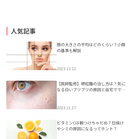
人気記事
顔の大きさの平均はどのくらい？小顔
の基準も解説
2023.12.12
【医師監修】稗粒腫の治し方は？気に
なる白いブツブツの原因と自宅ででき
るケアについて
2023.11.17
ビタミンCは朝つけちゃだめ？日焼け
やシミの原因になるってホント？