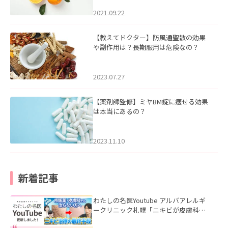
2021.09.22
【教えてドクター】防風通聖散の効果
や副作用は？長期服用は危険なの？
2023.07.27
【薬剤師監修】ミヤBM錠に痩せる効果
は本当にあるの？
2023.11.10
新着記事
わたしの名医Youtube アルバアレルギ
ークリニック札幌「ニキビが皮膚科で
も治らない理由｜繰り返す人が次に考