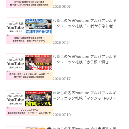
える治療を医師が解説」を公開いたし
ました。
2026.08.07
わたしの名医Youtube アルバアレルギ
ークリニック札幌「30代から急に老け
て見える男性へ｜医師が教える「最初
にやるべき3つ」」を公開いたしまし
た。
2026.07.24
わたしの名医Youtube アルバアレルギ
ークリニック札幌「赤ら顔・酒さ・ニ
キビ跡にVビームは効く？向いている赤
みを医師が徹底解説」を公開いたしま
した。
2026.07.17
わたしの名医Youtube アルバアレルギ
ークリニック札幌「マンジャロのリア
ル｜医師が明かす副作用・リバウン
ド・正しい使い方」を公開いたしまし
た。
2026.07.10
わたしの名医Youtube めぐ皮膚科・美