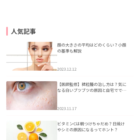
人気記事
顔の大きさの平均はどのくらい？小顔
の基準も解説
2023.12.12
【医師監修】稗粒腫の治し方は？気に
なる白いブツブツの原因と自宅ででき
るケアについて
2023.11.17
ビタミンCは朝つけちゃだめ？日焼け
やシミの原因になるってホント？