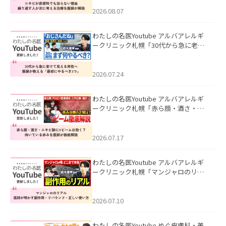
える治療を医師が解説」を公開いたし
ました。
2026.08.07
わたしの名医Youtube アルバアレルギ
ークリニック札幌「30代から急に老け
て見える男性へ｜医師が教える「最初
にやるべき3つ」」を公開いたしまし
た。
2026.07.24
わたしの名医Youtube アルバアレルギ
ークリニック札幌「赤ら顔・酒さ・ニ
キビ跡にVビームは効く？向いている赤
みを医師が徹底解説」を公開いたしま
した。
2026.07.17
わたしの名医Youtube アルバアレルギ
ークリニック札幌「マンジャロのリア
ル｜医師が明かす副作用・リバウン
ド・正しい使い方」を公開いたしまし
た。
2026.07.10
わたしの名医Youtube めぐ皮膚科・美