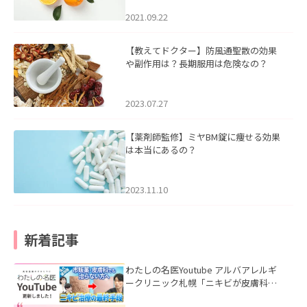
2021.09.22
【教えてドクター】防風通聖散の効果
や副作用は？長期服用は危険なの？
2023.07.27
【薬剤師監修】ミヤBM錠に痩せる効果
は本当にあるの？
2023.11.10
新着記事
わたしの名医Youtube アルバアレルギ
ークリニック札幌「ニキビが皮膚科で
も治らない理由｜繰り返す人が次に考