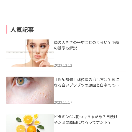
人気記事
顔の大きさの平均はどのくらい？小顔
の基準も解説
2023.12.12
【医師監修】稗粒腫の治し方は？気に
なる白いブツブツの原因と自宅ででき
るケアについて
2023.11.17
ビタミンCは朝つけちゃだめ？日焼け
やシミの原因になるってホント？