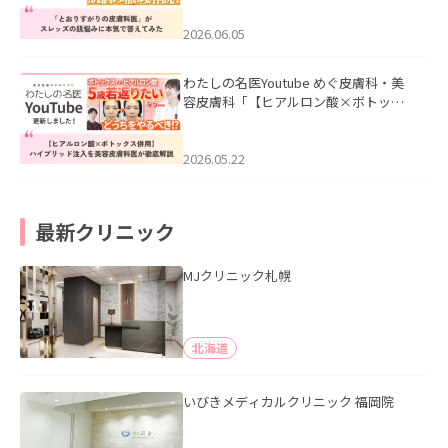
みた」を公開いたしました。
2026.06.05
わたしの名医Youtube めぐ皮膚科・美
容皮膚科「【ヒアルロン酸×ボトック
ス併用】ハイブリッド注入を美容皮膚
科医が徹底解説」を公開いたしまし
た。
2026.05.22
最新クリニック
MJクリニック札幌
北海道
いびきメディカルクリニック 福岡院