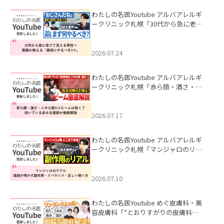
わたしの名医Youtube アルバアレルギ
ークリニック札幌「30代から急に老け
て見える男性へ｜医師が教える「最初
にやるべき3つ」」を公開いたしまし
た。
2026.07.24
わたしの名医Youtube アルバアレルギ
ークリニック札幌「赤ら顔・酒さ・ニ
キビ跡にVビームは効く？向いている赤
みを医師が徹底解説」を公開いたしま
した。
2026.07.17
わたしの名医Youtube アルバアレルギ
ークリニック札幌「マンジャロのリア
ル｜医師が明かす副作用・リバウン
ド・正しい使い方」を公開いたしまし
た。
2026.07.10
わたしの名医Youtube めぐ皮膚科・美
容皮膚科「”とおりすがりの皮膚科
医”がスレッズの肌悩みに本気で答えて