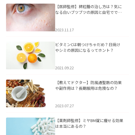
【医師監修】稗粒腫の治し方は？気に
なる白いブツブツの原因と自宅ででき
るケアについて
2023.11.17
ビタミンCは朝つけちゃだめ？日焼け
やシミの原因になるってホント？
2021.09.22
【教えてドクター】防風通聖散の効果
や副作用は？長期服用は危険なの？
2023.07.27
【薬剤師監修】ミヤBM錠に痩せる効果
は本当にあるの？