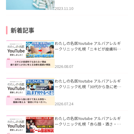
2023.11.10
新着記事
わたしの名医Youtube アルバアレルギ
ークリニック札幌「ニキビが皮膚科で
も治らない理由｜繰り返す人が次に考
える治療を医師が解説」を公開いたし
ました。
2026.08.07
わたしの名医Youtube アルバアレルギ
ークリニック札幌「30代から急に老け
て見える男性へ｜医師が教える「最初
にやるべき3つ」」を公開いたしまし
た。
2026.07.24
わたしの名医Youtube アルバアレルギ
ークリニック札幌「赤ら顔・酒さ・ニ
キビ跡にVビームは効く？向いている赤