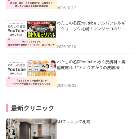
みを医師が徹底解説」を公開いたしま
した。
2026.07.17
わたしの名医Youtube アルバアレルギ
ークリニック札幌「マンジャロのリア
ル｜医師が明かす副作用・リバウン
ド・正しい使い方」を公開いたしまし
た。
2026.07.10
わたしの名医Youtube めぐ皮膚科・美
容皮膚科「”とおりすがりの皮膚科
医”がスレッズの肌悩みに本気で答えて
みた」を公開いたしました。
2026.06.05
最新クリニック
MJクリニック札幌