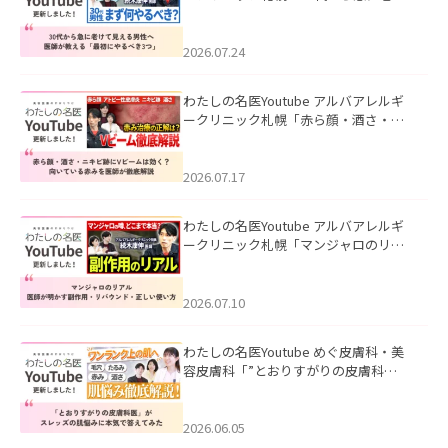
て見える男性へ｜医師が教える「最初
にやるべき3つ」」を公開いたしまし
た。
2026.07.24
わたしの名医Youtube アルバアレルギ
ークリニック札幌「赤ら顔・酒さ・ニ
キビ跡にVビームは効く？向いている赤
みを医師が徹底解説」を公開いたしま
した。
2026.07.17
わたしの名医Youtube アルバアレルギ
ークリニック札幌「マンジャロのリア
ル｜医師が明かす副作用・リバウン
ド・正しい使い方」を公開いたしまし
た。
2026.07.10
わたしの名医Youtube めぐ皮膚科・美
容皮膚科「”とおりすがりの皮膚科
医”がスレッズの肌悩みに本気で答えて
みた」を公開いたしました。
2026.06.05