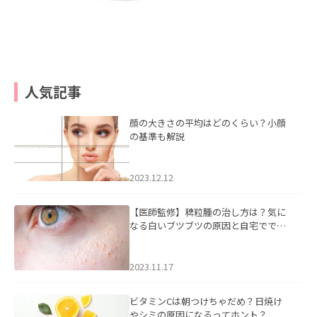
人気記事
顔の大きさの平均はどのくらい？小顔
の基準も解説
2023.12.12
【医師監修】稗粒腫の治し方は？気に
なる白いブツブツの原因と自宅ででき
るケアについて
2023.11.17
ビタミンCは朝つけちゃだめ？日焼け
やシミの原因になるってホント？