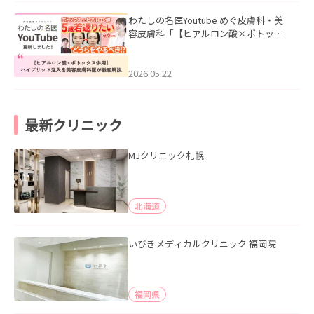
わたしの名医Youtube めぐ皮膚科・美
容皮膚科「【ヒアルロン酸×ボトック
ス併用】ハイブリッド注入を美容皮膚
科医が徹底解説」を公開いたしまし
た。
2026.05.22
最新クリニック
MJクリニック札幌
北海道
いびきメディカルクリニック 福岡院
福岡県