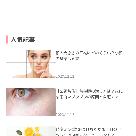
人気記事
顔の大きさの平均はどのくらい？小顔
の基準も解説
2023.12.12
【医師監修】稗粒腫の治し方は？気に
なる白いブツブツの原因と自宅ででき
るケアについて
2023.11.17
ビタミンCは朝つけちゃだめ？日焼け
やシミの原因になるってホント？