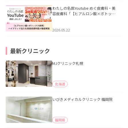
わたしの名医Youtube めぐ皮膚科・美
容皮膚科「【ヒアルロン酸×ボトック
ス併用】ハイブリッド注入を美容皮膚
科医が徹底解説」を公開いたしまし
た。
2026.05.22
最新クリニック
MJクリニック札幌
北海道
いびきメディカルクリニック 福岡院
福岡県