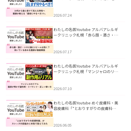
て見える男性へ｜医師が教える「最初
にやるべき3つ」」を公開いたしまし
た。
2026.07.24
わたしの名医Youtube アルバアレルギ
ークリニック札幌「赤ら顔・酒さ・ニ
キビ跡にVビームは効く？向いている赤
みを医師が徹底解説」を公開いたしま
した。
2026.07.17
わたしの名医Youtube アルバアレルギ
ークリニック札幌「マンジャロのリア
ル｜医師が明かす副作用・リバウン
ド・正しい使い方」を公開いたしまし
た。
2026.07.10
わたしの名医Youtube めぐ皮膚科・美
容皮膚科「”とおりすがりの皮膚科
医”がスレッズの肌悩みに本気で答えて
みた」を公開いたしました。
2026.06.05