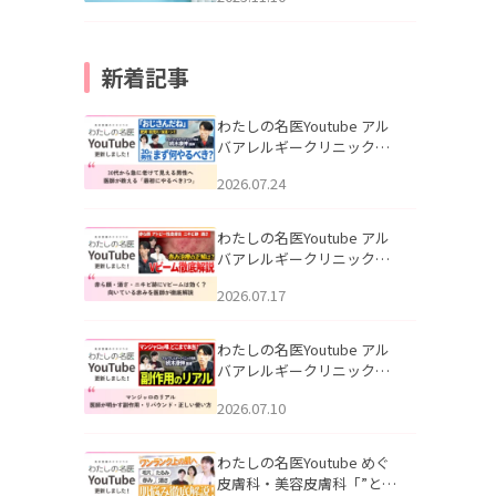
新着記事
わたしの名医Youtube アル
バアレルギークリニック札
幌「30代から急に老けて見
2026.07.24
える男性へ｜医師が教える
「最初にやるべき3つ」」を
公開いたしました。
わたしの名医Youtube アル
バアレルギークリニック札
幌「赤ら顔・酒さ・ニキビ
2026.07.17
跡にVビームは効く？向いて
いる赤みを医師が徹底解
説」を公開いたしました。
わたしの名医Youtube アル
バアレルギークリニック札
幌「マンジャロのリアル｜
2026.07.10
医師が明かす副作用・リバ
ウンド・正しい使い方」を
公開いたしました。
わたしの名医Youtube めぐ
皮膚科・美容皮膚科「”とお