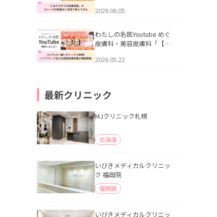
りすがりの皮膚科医”がスレ
2026.06.05
ッズの肌悩みに本気で答え
てみた」を公開いたしまし
た。
わたしの名医Youtube めぐ
皮膚科・美容皮膚科「【ヒ
アルロン酸×ボトックス併
2026.05.22
用】ハイブリッド注入を美
容皮膚科医が徹底解説」を
公開いたしました。
最新クリニック
MJクリニック札幌
北海道
いびきメディカルクリニッ
ク 福岡院
福岡県
いびきメディカルクリニッ