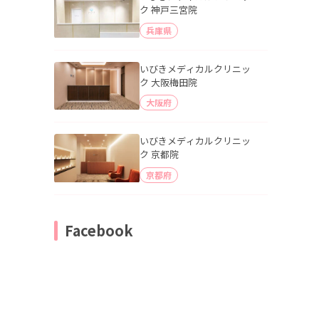
ク 神戸三宮院
兵庫県
いびきメディカルクリニッ
ク 大阪梅田院
大阪府
いびきメディカルクリニッ
ク 京都院
京都府
Facebook