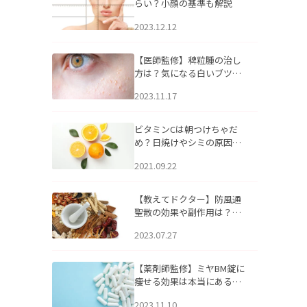
らい？小顔の基準も解説
2023.12.12
【医師監修】稗粒腫の治し
方は？気になる白いブツブ
ツの原因と自宅でできるケ
2023.11.17
アについて
ビタミンCは朝つけちゃだ
め？日焼けやシミの原因に
なるってホント？
2021.09.22
【教えてドクター】防風通
聖散の効果や副作用は？長
期服用は危険なの？
2023.07.27
【薬剤師監修】ミヤBM錠に
痩せる効果は本当にある
の？
2023.11.10