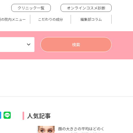
クリニック一覧
オンラインコスメ診断
題の院内メニュー
こだわりの成分
編集部コラム
人気記事
顔の大きさの平均はどのく