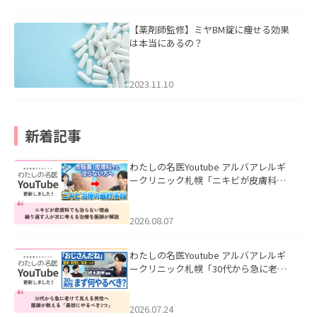
【薬剤師監修】ミヤBM錠に痩せる効果
は本当にあるの？
2023.11.10
新着記事
わたしの名医Youtube アルバアレルギ
ークリニック札幌「ニキビが皮膚科で
も治らない理由｜繰り返す人が次に考
える治療を医師が解説」を公開いたし
ました。
2026.08.07
わたしの名医Youtube アルバアレルギ
ークリニック札幌「30代から急に老け
て見える男性へ｜医師が教える「最初
にやるべき3つ」」を公開いたしまし
た。
2026.07.24