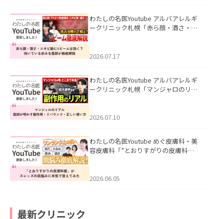
わたしの名医Youtube アルバアレルギ
ークリニック札幌「赤ら顔・酒さ・ニ
キビ跡にVビームは効く？向いている赤
みを医師が徹底解説」を公開いたしま
した。
2026.07.17
わたしの名医Youtube アルバアレルギ
ークリニック札幌「マンジャロのリア
ル｜医師が明かす副作用・リバウン
ド・正しい使い方」を公開いたしまし
た。
2026.07.10
わたしの名医Youtube めぐ皮膚科・美
容皮膚科「”とおりすがりの皮膚科
医”がスレッズの肌悩みに本気で答えて
みた」を公開いたしました。
2026.06.05
最新クリニック