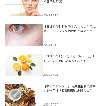
の基準も解説
2023.12.12
【医師監修】稗粒腫の治し方は？気に
なる白いブツブツの原因と自宅ででき
るケアについて
2023.11.17
ビタミンCは朝つけちゃだめ？日焼け
やシミの原因になるってホント？
2021.09.22
【教えてドクター】防風通聖散の効果
や副作用は？長期服用は危険なの？
2023.07.27