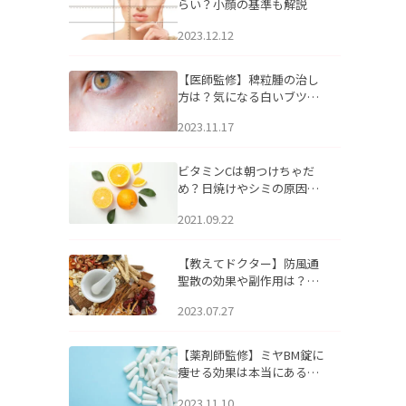
らい？小顔の基準も解説
2023.12.12
【医師監修】稗粒腫の治し
方は？気になる白いブツブ
ツの原因と自宅でできるケ
2023.11.17
アについて
ビタミンCは朝つけちゃだ
め？日焼けやシミの原因に
なるってホント？
2021.09.22
【教えてドクター】防風通
聖散の効果や副作用は？長
期服用は危険なの？
2023.07.27
【薬剤師監修】ミヤBM錠に
痩せる効果は本当にある
の？
2023.11.10