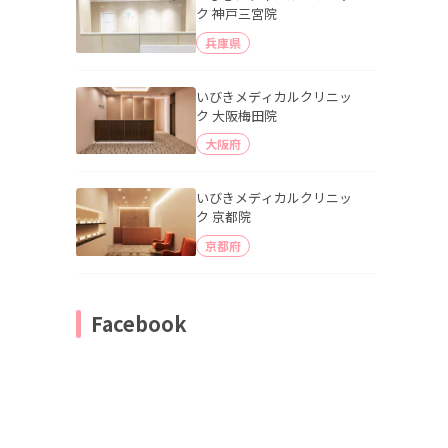
ク 神戸三宮院
兵庫県
いびきメディカルクリニッ
ク 大阪梅田院
大阪府
いびきメディカルクリニッ
ク 京都院
京都府
Facebook