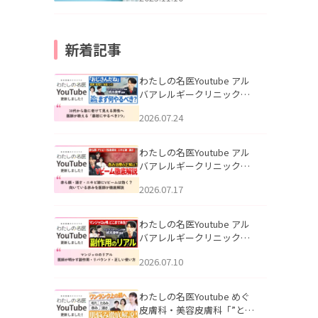
新着記事
わたしの名医Youtube アル
バアレルギークリニック札
幌「30代から急に老けて見
2026.07.24
える男性へ｜医師が教える
「最初にやるべき3つ」」を
公開いたしました。
わたしの名医Youtube アル
バアレルギークリニック札
幌「赤ら顔・酒さ・ニキビ
2026.07.17
跡にVビームは効く？向いて
いる赤みを医師が徹底解
説」を公開いたしました。
わたしの名医Youtube アル
バアレルギークリニック札
幌「マンジャロのリアル｜
2026.07.10
医師が明かす副作用・リバ
ウンド・正しい使い方」を
公開いたしました。
わたしの名医Youtube めぐ
皮膚科・美容皮膚科「”とお