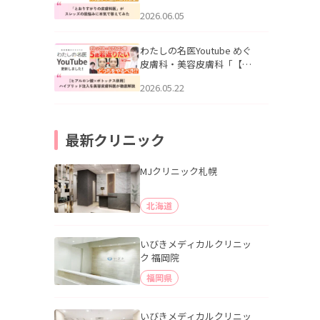
りすがりの皮膚科医”がスレ
2026.06.05
ッズの肌悩みに本気で答え
てみた」を公開いたしまし
た。
わたしの名医Youtube めぐ
皮膚科・美容皮膚科「【ヒ
アルロン酸×ボトックス併
2026.05.22
用】ハイブリッド注入を美
容皮膚科医が徹底解説」を
公開いたしました。
最新クリニック
MJクリニック札幌
北海道
いびきメディカルクリニッ
ク 福岡院
福岡県
いびきメディカルクリニッ