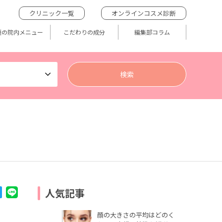
クリニック一覧
オンラインコスメ診断
題の院内メニュー
こだわりの成分
編集部コラム
人気記事
顔の大きさの平均はどのく