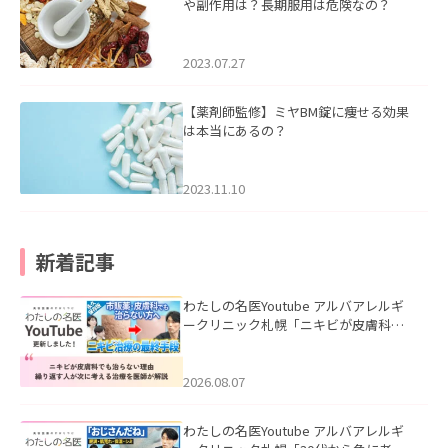
や副作用は？長期服用は危険なの？
2023.07.27
【薬剤師監修】ミヤBM錠に痩せる効果
は本当にあるの？
2023.11.10
新着記事
わたしの名医Youtube アルバアレルギ
ークリニック札幌「ニキビが皮膚科で
も治らない理由｜繰り返す人が次に考
える治療を医師が解説」を公開いたし
ました。
2026.08.07
わたしの名医Youtube アルバアレルギ