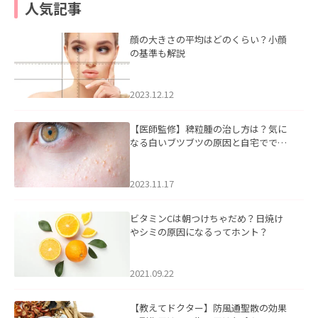
人気記事
顔の大きさの平均はどのくらい？小顔
の基準も解説
2023.12.12
【医師監修】稗粒腫の治し方は？気に
なる白いブツブツの原因と自宅ででき
るケアについて
2023.11.17
ビタミンCは朝つけちゃだめ？日焼け
やシミの原因になるってホント？
2021.09.22
【教えてドクター】防風通聖散の効果