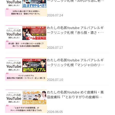
ークリニック札幌「30代から急に老け
て見える男性へ｜医師が教える「最初
にやるべき3つ」」を公開いたしまし
た。
2026.07.24
わたしの名医Youtube アルバアレルギ
ークリニック札幌「赤ら顔・酒さ・ニ
キビ跡にVビームは効く？向いている赤
みを医師が徹底解説」を公開いたしま
した。
2026.07.17
わたしの名医Youtube アルバアレルギ
ークリニック札幌「マンジャロのリア
ル｜医師が明かす副作用・リバウン
ド・正しい使い方」を公開いたしまし
た。
2026.07.10
わたしの名医Youtube めぐ皮膚科・美
容皮膚科「”とおりすがりの皮膚科
医”がスレッズの肌悩みに本気で答えて
みた」を公開いたしました。
2026.06.05