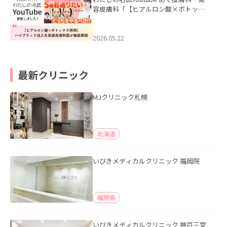
容皮膚科「【ヒアルロン酸×ボトック
ス併用】ハイブリッド注入を美容皮膚
科医が徹底解説」を公開いたしまし
た。
2026.05.22
最新クリニック
MJクリニック札幌
北海道
いびきメディカルクリニック 福岡院
福岡県
いびきメディカルクリニック 神戸三宮