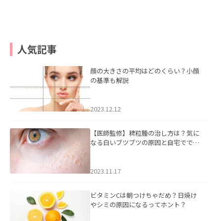
人気記事
顔の大きさの平均はどのくらい？小顔
の基準も解説
2023.12.12
【医師監修】稗粒腫の治し方は？気に
なる白いブツブツの原因と自宅ででき
るケアについて
2023.11.17
ビタミンCは朝つけちゃだめ？日焼け
やシミの原因になるってホント？