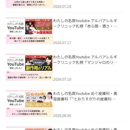
にやるべき3つ」」を公開いたしまし
た。
2026.07.24
わたしの名医Youtube アルバアレルギ
ークリニック札幌「赤ら顔・酒さ・ニ
キビ跡にVビームは効く？向いている赤
みを医師が徹底解説」を公開いたしま
した。
2026.07.17
わたしの名医Youtube アルバアレルギ
ークリニック札幌「マンジャロのリア
ル｜医師が明かす副作用・リバウン
ド・正しい使い方」を公開いたしまし
た。
2026.07.10
わたしの名医Youtube めぐ皮膚科・美
容皮膚科「”とおりすがりの皮膚科
医”がスレッズの肌悩みに本気で答えて
みた」を公開いたしました。
2026.06.05
わたしの名医Youtube めぐ皮膚科・美