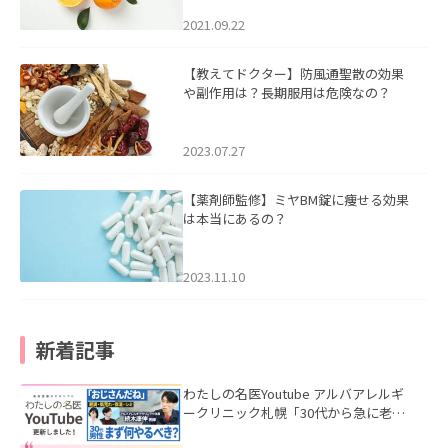
2021.09.22
【教えてドクター】防風通聖散の効果
や副作用は？長期服用は危険なの？
2023.07.27
【薬剤師監修】ミヤBM錠に痩せる効果
は本当にあるの？
2023.11.10
新着記事
わたしの名医Youtube アルバアレルギ
ークリニック札幌「30代から急に老け
て見える男性へ｜医師が教える「最初