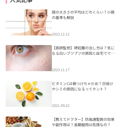
顔の大きさの平均はどのくらい？小顔
の基準も解説
2023.12.12
【医師監修】稗粒腫の治し方は？気に
なる白いブツブツの原因と自宅ででき
るケアについて
2023.11.17
ビタミンCは朝つけちゃだめ？日焼け
やシミの原因になるってホント？
2021.09.22
【教えてドクター】防風通聖散の効果
や副作用は？長期服用は危険なの？