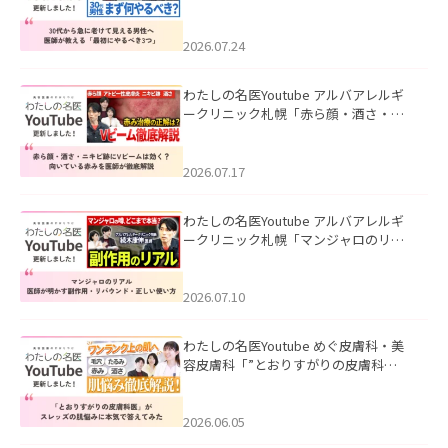
て見える男性へ｜医師が教える「最初
にやるべき3つ」」を公開いたしまし
た。
2026.07.24
わたしの名医Youtube アルバアレルギ
ークリニック札幌「赤ら顔・酒さ・ニ
キビ跡にVビームは効く？向いている赤
みを医師が徹底解説」を公開いたしま
した。
2026.07.17
わたしの名医Youtube アルバアレルギ
ークリニック札幌「マンジャロのリア
ル｜医師が明かす副作用・リバウン
ド・正しい使い方」を公開いたしまし
た。
2026.07.10
わたしの名医Youtube めぐ皮膚科・美
容皮膚科「”とおりすがりの皮膚科
医”がスレッズの肌悩みに本気で答えて
みた」を公開いたしました。
2026.06.05