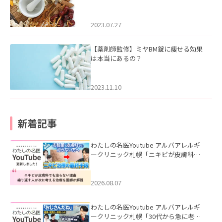
2023.07.27
【薬剤師監修】ミヤBM錠に痩せる効果
は本当にあるの？
2023.11.10
新着記事
わたしの名医Youtube アルバアレルギ
ークリニック札幌「ニキビが皮膚科で
も治らない理由｜繰り返す人が次に考
える治療を医師が解説」を公開いたし
ました。
2026.08.07
わたしの名医Youtube アルバアレルギ
ークリニック札幌「30代から急に老け