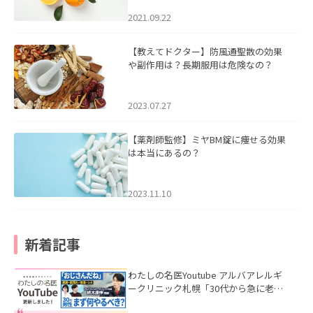
2021.09.22
【教えてドクター】防風通聖散の効果
や副作用は？長期服用は危険なの？
2023.07.27
【薬剤師監修】ミヤBM錠に痩せる効果
は本当にあるの？
2023.11.10
新着記事
わたしの名医Youtube アルバアレルギ
ークリニック札幌「30代から急に老け
て見える男性へ｜医師が教える「最初