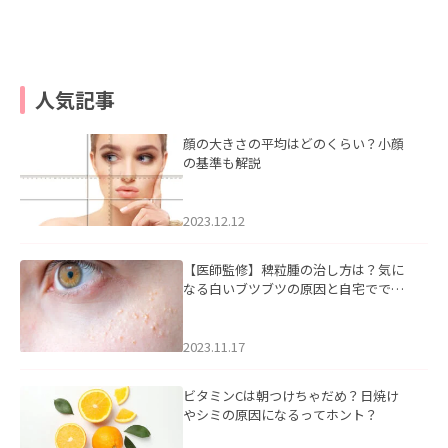
人気記事
顔の大きさの平均はどのくらい？小顔
の基準も解説
2023.12.12
【医師監修】稗粒腫の治し方は？気に
なる白いブツブツの原因と自宅ででき
るケアについて
2023.11.17
ビタミンCは朝つけちゃだめ？日焼け
やシミの原因になるってホント？