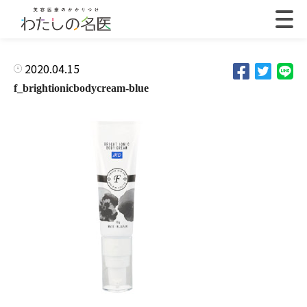
2020.04.15
f_brightionicbodycream-blue