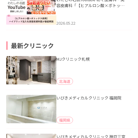
容皮膚科「【ヒアルロン酸×ボトック
ス併用】ハイブリッド注入を美容皮膚
科医が徹底解説」を公開いたしまし
た。
2026.05.22
最新クリニック
MJクリニック札幌
北海道
いびきメディカルクリニック 福岡院
福岡県
いびきメディカルクリニック 神戸三宮