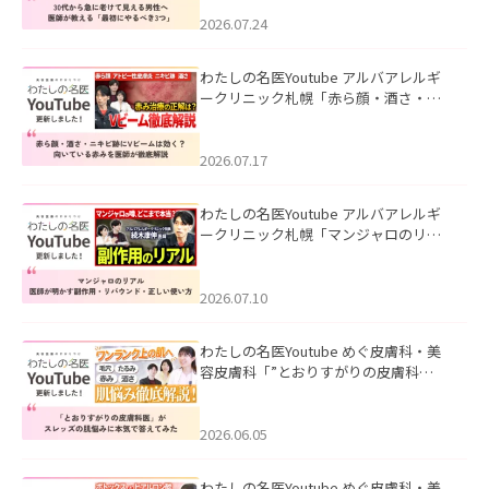
にやるべき3つ」」を公開いたしまし
た。
2026.07.24
わたしの名医Youtube アルバアレルギ
ークリニック札幌「赤ら顔・酒さ・ニ
キビ跡にVビームは効く？向いている赤
みを医師が徹底解説」を公開いたしま
した。
2026.07.17
わたしの名医Youtube アルバアレルギ
ークリニック札幌「マンジャロのリア
ル｜医師が明かす副作用・リバウン
ド・正しい使い方」を公開いたしまし
た。
2026.07.10
わたしの名医Youtube めぐ皮膚科・美
容皮膚科「”とおりすがりの皮膚科
医”がスレッズの肌悩みに本気で答えて
みた」を公開いたしました。
2026.06.05
わたしの名医Youtube めぐ皮膚科・美