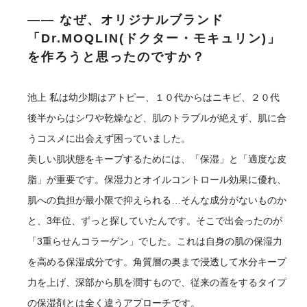
―― なぜ、オリジナルブランド
「Dr.MOQLIN(ドクター・モキュリン)」
を作ろうと思ったのですか？
池上
私は幼少期はアトピー、１０代からはニキビ、２０代
後半からはシワや乾燥など、肌のトラブルが絶えず、肌に合
うコスメに出会えず困っていました。
美しい肌状態をキープするためには、「保湿」と「適度な皮
脂」が重要です。保湿力とオイルコントロール効果に優れ、
肌への負担が最小限で抑えられる…そんな成分がないものか
と、3年位、ずっと探していたんです。そこで出会ったのが
「3重らせんコラーゲン」でした。これは自身の肌の保湿力
を高める保湿成分です。角質層の奥まで浸透して水分キープ
力を上げ、深部から肌を潤すもので、従来の蓋をするタイプ
の保湿剤とは全く違うアプローチです。