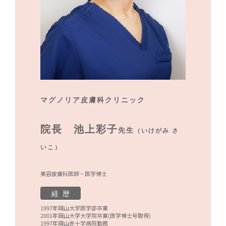
マグノリア皮膚科クリニック
院長 池上彩子
先生
（いけがみ さ
いこ）
美容皮膚科医師・医学博士
経 歴
1997年岡山大学医学部卒業
2001年岡山大学大学院卒業(医学博士号取得)
1997年岡山赤十字病院勤務