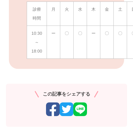
診療
月
火
水
木
金
土
時間
10:30
ー
〇
〇
ー
〇
〇
～
18:00
この記事をシェアする