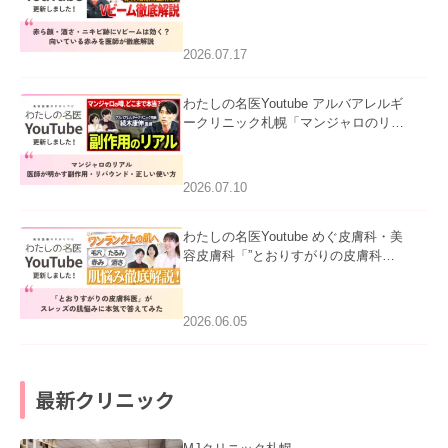
キビ跡にVビームは効く？向いている
赤みを医師が徹底解説」を公開いたし
ました。
2026.07.17
わたしの名医Youtube アルバアレルギ
ークリニック札幌「マンジャロのリア
ル｜医師が明かす副作用・リバウン
ド・正しい使い方」を公開いたしまし
た。
2026.07.10
わたしの名医Youtube めぐ皮膚科・美
容皮膚科「”とおりすがりの皮膚科
医”がスレッズの肌悩みに本気で答えて
みた」を公開いたしました。
2026.06.05
最新クリニック